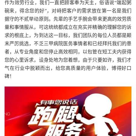
作为效劳行业，我们一直把顾客奉为天主，俗语说“端起粥
碗来，得念您的好”，对峙把客户的需求放在第一名是我们
据守的不贰举动原则。先辈的手艺手腕会带来更高的效劳质
量和事情服从，可这统统都成立在充实并精确的理解您的诉
求的根底上，为到达这一目标，我们团队的每位人员都是颠
末严厉挑选，不乏三甲病院医务事情者和已经拜托我们的患
者，从专业角度和您停止高效相同，以包管在短工夫内获得
您的心里诉求，设身处地为您着想，由于只要如许，我们才
气在行业中脱颖而出，给您高质量的用户体验，博得好口
碑！