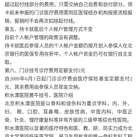
超过起付线部分的费用，只需交纳自己自费和自付部分。领
卡前未申报的门诊医疗费用需到区医保经办机构按原流程报
销，报销时不会再次扣除起付线。
第五、持卡就医后个人帐户管理方式不变
目前个人帐户管理的政策没有调整。
持卡就医后参保人员的个人帐户金额仍按月划入参保人在北
京银行的医保专用存折中，个人帐户资金仍可在银行自主支
取。
第六、门诊挂号诊疗费用定额支付2元
自2009年6月1日起门诊诊疗费由医疗保险基金定额支付2
元，其余费用由参保人员现金交纳。
积水潭医院黄牛挂号，医院介绍
北京积水潭医院是以骨科和烧伤科为重点学科，内、外、
妇、 眼、口腔、耳鼻喉、皮肤性病、中医内科、中医正
骨、针灸、理疗康复科等并驾齐驱的三级甲等综合性医院。
积水潭医院以显著的医疗特色和医、教、研、防实力成为北
京大学第四临床医学院，是卫生部批准的唯一骨科专科工程