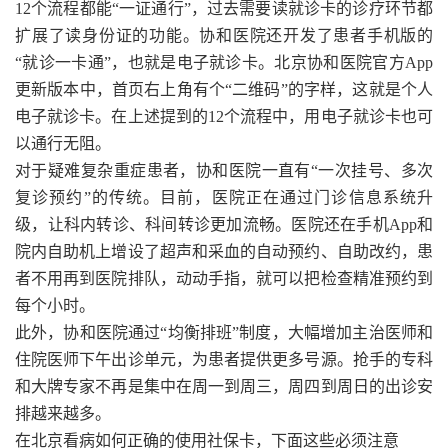
12个流程都能“一证通行”，过去需要读就诊卡的诊疗环节都
扩展了读身份证的功能。协和医院还开发了患者手机版的
“就诊一卡通”，也就是电子就诊卡。北京协和医院官方App
更新版本中，首页右上角有个“二维码”的字样，这就是个人
电子就诊卡。在上述提到的12个流程中，用电子就诊卡也可
以通行无阻。
对于疑难复杂重症患者，协和医院一直有“一次挂号、多次
复诊预约”的传统。目前，医院正在通过门诊信息系统升
级，让科内转诊、科间转诊更加流畅。医院还在手机App和
院内自助机上增设了超声和采血的自动预约、自助改约，患
者不用再到医院排队，动动手指，就可以把检查精准预约到
每个小时。
此外，协和医院通过“均衡排班”制度，大幅增加主治医师和
住院医师下午出诊单元，为患者提供更多号源。抢手的专科
和大牌专家不再是集中在周一到周三，周四到周日的出诊安
排越来越多。
在北京看病如何正确的使用社保卡，下面这些必须注意