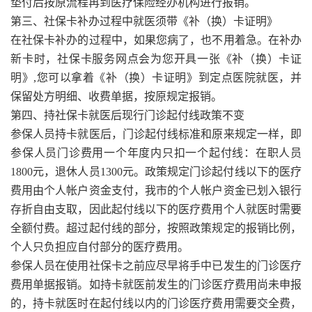
垫付后按原流程再到医疗保险经办机构进行报销。
第三、社保卡补办过程中就医须带《补（换）卡证明》
在社保卡补办的过程中，如果您病了，也不用着急。在补办
新卡时，社保卡服务网点会为您开具一张《补（换）卡证
明》,您可以拿着《补（换）卡证明》到定点医院就医，并
保留处方明细、收费单据，按原规定报销。
第四、持社保卡就医后现行门诊起付线政策不变
参保人员持卡就医后，门诊起付线标准和原来规定一样，即
参保人员门诊费用一个年度内只扣一个起付线：在职人员
1800元，退休人员1300元。政策规定门诊起付线以下的医疗
费用由个人帐户资金支付，我市的个人帐户资金已划入银行
存折自由支取，因此起付线以下的医疗费用个人就医时需要
全额付费。超过起付线的部分，按照政策规定的报销比例，
个人只负担应自付部分的医疗费用。
参保人员在使用社保卡之前应尽早将手中已发生的门诊医疗
费用单据报销。如持卡就医前发生的门诊医疗费用尚未申报
的，持卡就医时在起付线以内的门诊医疗费用需要交全费，