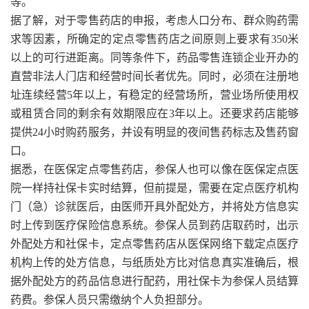
等。
据了解，对于零售药店的申报，考虑人口分布、群众购药需
求等因素，所确定的定点零售药店之间原则上要求有350米
以上的可行进距离。同等条件下，药品零售连锁企业开办的
直营非法人门店和经营时间长者优先。同时，必须在注册地
址连续经营5年以上，有稳定的经营场所，营业场所使用权
或租赁合同的剩余有效期限应在3年以上。还要求药店能够
提供24小时购药服务，并设有明显的夜间售药标志及售药窗
口。
据悉，在医保定点零售药店，参保人也可以像在医保定点医
院一样持社保卡实时结算，但前提是，需要在定点医疗机构
门（急）诊就医后，由医师开具外配处方，并将处方信息实
时上传到医疗保险信息系统。参保人员到药店取药时，出示
外配处方和社保卡，定点零售药店从医保网络下载定点医疗
机构上传的处方信息，与纸质处方比对信息真实准确后，根
据外配处方的药品信息进行配药，用社保卡为参保人员结算
药费。参保人员只需缴纳个人负担部分。