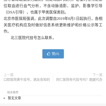
位取血进行血气分析，不含动脉造影、监护、影像学引导
（DSA引导），也属于甲类医保类别。
北京市医保局强调，此次调整自2019年8月1日起执行，各相
关医疗机构应及时做好信息系统更新维护和价格公示等工
作。
北三医院代挂号怎么联系，
赞(
0
)
上一篇
下一篇
口腔医院黄牛挂号，病友告知的
同仁医院有代挂号吗？跑腿代办
相关推荐
暂无文章