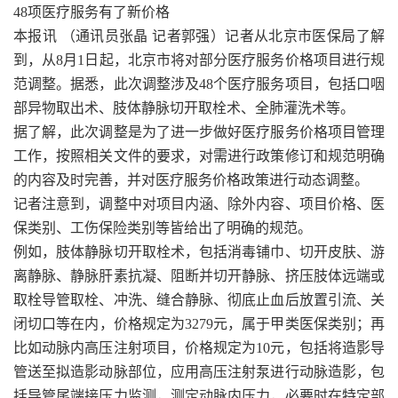
48项医疗服务有了新价格
本报讯 （通讯员张晶 记者郭强）记者从北京市医保局了解
到，从8月1日起，北京市将对部分医疗服务价格项目进行规
范调整。据悉，此次调整涉及48个医疗服务项目，包括口咽
部异物取出术、肢体静脉切开取栓术、全肺灌洗术等。
据了解，此次调整是为了进一步做好医疗服务价格项目管理
工作，按照相关文件的要求，对需进行政策修订和规范明确
的内容及时完善，并对医疗服务价格政策进行动态调整。
记者注意到，调整中对项目内涵、除外内容、项目价格、医
保类别、工伤保险类别等皆给出了明确的规范。
例如，肢体静脉切开取栓术，包括消毒铺巾、切开皮肤、游
离静脉、静脉肝素抗凝、阻断并切开静脉、挤压肢体远端或
取栓导管取栓、冲洗、缝合静脉、彻底止血后放置引流、关
闭切口等在内，价格规定为3279元，属于甲类医保类别；再
比如动脉内高压注射项目，价格规定为10元，包括将造影导
管送至拟造影动脉部位，应用高压注射泵进行动脉造影，包
括导管尾端接压力监测，测定动脉内压力，必要时在特定部