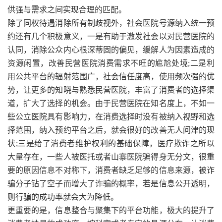
供强与需求之间实现合理的匹配。
除了同权待遇消除所有制歧视外，社会医院号源纳入统一预
约还有几个积极意义，一是有助于激发社会以对民营医院的
认同，消除公众内心根深蒂固的偏见，缓解人为因素造成的
资源闲置，改善民营医院消费需求不旺的尴尬处境;二是利
用公共平台的辐射范围广，社会信任度高，使用频次强的优
势，让更多的知晓与熟悉民营医院，丰富了消费者的选择渠
道，扩大了选择的机会。由于民营医院在知名度上，不如一
些公立医院具有影响力，在消费选择时没有被纳入视野和选
择范围，纳入预约平台之后，就会很好的改善无人问津的现
状;三是给了消费者维护权利的基础保障，医疗欺诈之所以
大量存在，一些人被医托或者山寨医院骗得身无分文，很重
要的原因信息不对称下，消费者缺乏足够的信息来源，被诈
骗分子钻了空子而增大了诈骗的概率，若是信息公开透明，
则行骗的成功率就会大为降低。
更重要的是，信息整合与聚集下的平台功能，极大的提升了