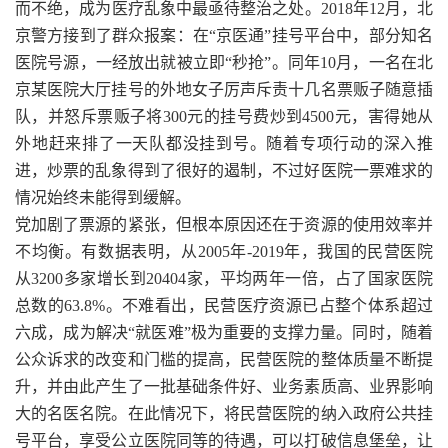
而不绝，成为医疗乱象中最亟待整治之处。2018年12月，北
京警方接到了群众报案：在“京医通”挂号平台中，部分知名
医院号源，一经放出就被立即“秒抢”。同年10月，一名在北
京某医院大厅挂号的外地女子厉声斥责十几名票贩子随意插
队，并怒斥票贩子将300元的挂号费炒到4500元，害得她从
外地赶来排了一天队都没挂到号。随着专项行动的深入推
进，炒票的乱象得到了很好的遏制，不过好医院一票难求的
情况始终未能得到缓解。
党加剧了票源的紧张，但根本原因还在于资源的使用效率并
不均衡。有数据表明，从2005年-2019年，我国的民营医院
从3200多家增长到20404家，平均两年一倍，占了国家医院
总数的63.8%。不难看出，民营医疗资源已占整个体系超过
六成，成为解决“就医难”极为重要的支撑力量。同时，随着
公众诉求的改变和门槛的提高，民营医院的整体质量不断提
升，并由此产生了一批基础条件好、业务素质高、业界影响
大的名医名院。在此情况下，将民营医院的纳入政府公共挂
号平台，享受公立医院同等的待遇，可以打破信息堡垒，让