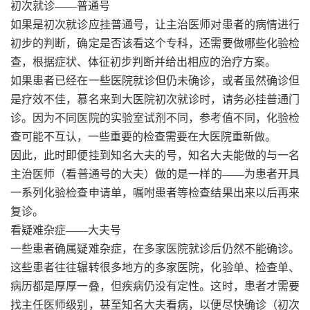
初次就诊——普通号
如果是初次就诊应挂普通号，让主治医师对患者的病情进行
初步的判断，确定是否该看这个专科，还需要做哪些化验检
查，根据症状、体征初步判断并给出相应的治疗方案。
如果患者已经在一些医院就诊但仍未确诊，或者虽然确诊但
是疗效不佳，慕名来到大医院初次就诊时，请务必挂普通门
诊。因为不同医院的实验室试剂不同，参考值不同，化验检
查可能不互认，一些重要的检查需要在大医院重新做。
因此，此时即便挂到知名大夫的号，知名大夫能做的与一名
主治医师（看普通号的大夫）做的是一样的——为患者开具
一系列化验检查申请单，嘱咐患者等检查结果出来以后再来
复诊。
看疑难杂症——大夫号
一些患者确属疑难杂症，在多家医院就诊后仍然不能确诊。
这些患者往往辗转很多地方的多家医院，化验单、检查单、
病历都是厚厚一叠，但疾病仍没有定性。这时，患者才需要
找主任医师级别，甚至知名大夫看病，以便尽快确诊（初次