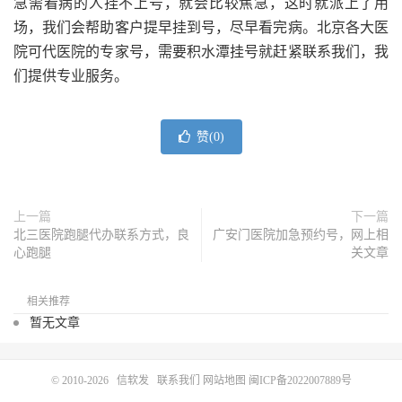
急需看病的人挂不上号，就会比较焦急，这时就派上了用
场，我们会帮助客户提早挂到号，尽早看完病。北京各大医
院可代医院的专家号，需要积水潭挂号就赶紧联系我们，我
们提供专业服务。
赞(
0
)
上一篇
下一篇
北三医院跑腿代办联系方式，良
广安门医院加急预约号，网上相
心跑腿
关文章
相关推荐
暂无文章
© 2010-2026
信软发
联系我们
网站地图
闽ICP备2022007889号