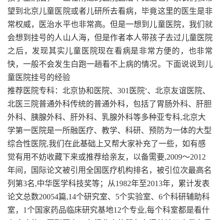
望到北京儿童医院或者儿研所去看病，毕竟这里的医生是非
常权威，医治水平也非常高。但是一想到儿童医院，我们就
会想到挂号的人山人海，但是作者本人带孩子去过儿童医院
之后，发现其实儿童医院现在看病是非常方便的，也非常
快，一般不会发生白跑一趟看不上病的情况。下面说说到儿
童医院挂号的经验
推荐医院专科：北京协和医院、301医院‘、北京友谊医院、
北医三院普通外科传统的普通外科，包括了胃肠外科、肝胆
外科、胰腺外科、肝外科、乳腺外科等多种亚专科,北京大
学第一医院是一所融医疗、教学、科研、预防为一体的大型
综合性医院,我们在此基础上又帮大家补充了一些，如有感
觉有用不妨收藏下来或推荐给亲友，以备需要,2009～2012
年间，国际论文被引用全国医疗机构排名，被引位次最高名
列第3名,中华医学科技奖等；从1982年至2013年，累计发表
论文总数20054篇,14个研究室、5个实验室、6个科研辅助科
室，1个国家药品临床研究基地12个专业,每个科室都是看什