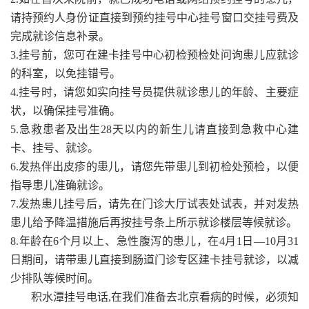
请持预约人身份证直接到预约挂号中心挂号窗口交挂号费及
完成就诊信息补录。
3.挂号前，您可在建卡挂号中心初检预检处问询患儿应就诊
的科室，以免挂错号。
4.挂号时，请您如实向挂号员提供就诊患儿的年龄、主要症
状，以确保挂号准确。
5.急救患者及出生28天以内的新生儿请直接到急救中心建
卡、挂号、就诊。
6.发热伴出皮疹的患儿，请您先带患儿到初检处预检，以便
指导患儿准确就诊。
7.发热患儿挂号后，请先在门诊大厅试表处试表，并对发热
患儿给予降温措施后再按挂号条上所示就诊楼层等候就诊。
8.年龄在6个月以上、急性腹泻的患儿，在4月1日—10月31
日期间，请带患儿直接到肠道门诊专区建卡挂号就诊，以减
少排队等候时间。
积水潭挂号电话,在我们准备去北京看病的时候，必须知