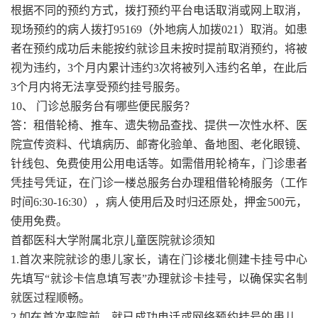
根据不同的预约方式，拨打预约平台电话取消或网上取消，
现场预约的病人拨打95169（外地病人加拨021）取消。如患
者在预约成功后未能按约就诊且未按时提前取消预约，将被
视为违约，3个月内累计违约3次将被列入违约名单，在此后
3个月内将无法享受预约挂号服务。
10、 门诊总服务台有哪些便民服务？
答：租借轮椅、推车、遗失物品查找、提供一次性水杯、医
院宣传资料、代填病历、邮寄化验单、备地图、老化眼镜、
针线包、免费使用公用电话等。如需借用轮椅车，门诊患者
凭挂号凭证，在门诊一楼总服务台办理租借轮椅服务（工作
时间6:30-16:30），病人使用后及时归还原处，押金500元，
使用免费。
首都医科大学附属北京儿童医院就诊须知
1.首次来院就诊的患儿家长，请在门诊楼北侧建卡挂号中心
先填写“就诊卡信息填写表”办理就诊卡挂号，以确保实名制
就医过程顺畅。
2.如在首次来院前，就已成功电话或网络预约挂号的患儿，