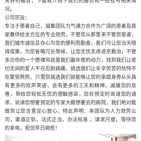
常好的福音，下面就介绍下我们的服务和一些挂号相关情
况。
公司宗旨：
专注于患者自己，凝集团队力气通力合作为广阔的患者及其
家眷供给全方位的专业效劳，不管您从那里来不管您是谁，
我们城市诚信且存心为您的便利而勤奋，我们可让您当天晓
得成果，为您省略冗长等候，让您无忧无虑进京救治，不管
多灾你的一个德律风就是我们最年夜的动力，找到我们让密
切无间的爱人不在忍耐病痛，挑选我们让辛辛劳苦的怙恃不
在蒙受熬煎，只需您挑选我们就能够让您的家庭身旁从头具
有更多的欢声笑语，会有更多的工夫和精神，减缓您的怠
倦，带给您轻松无忧的感触感染，您在预定时说请您的请
求，说请您想要预定的专家大概想要去的病院，我们绝对能
做到让您合意定心放心，特此声明：本团队为人力效劳公
司，渠道正轨，法式正当，办法标准 ，请求尺度，等待您
的来电，祝您早日病愈！