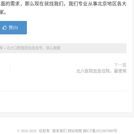
方面的需求，那么现在就找我们，我们专业从事北京地区各大
家。
赞(
0
)
发
»
北大口腔医院加急挂号，良心跑腿
下一篇
北六医院加急住院，最使用
© 2010-2026
信软发
联系我们
网站地图
闽ICP备2022007889号