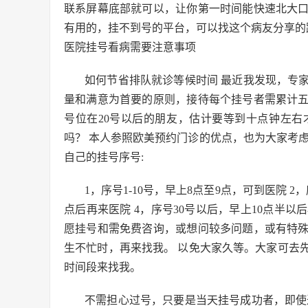
联系屏幕底部就可以，让你第一时间能快速北大
有用的，挂不到号的平台，可以找这个病友分享的
医院挂号看病需要注意事项
如何节省排队就诊等候时间 最近我发现，专
量和满意为首要的原则，接待每个挂号者需累计五
号位在20号以后的朋友，估计要等到十点钟左右
吗？ 本人参照欧美预约门诊的优点，也为大家考
自己的挂号序号:
1，序号1-10号，早上8点至9点，可到医院 2，
点后再来医院 4，序号30号以后，早上10点半以后
愿挂号和需免费咨询，或想问较多问题，或有特殊
生不忙时，再来找我。 以免大家久等。大家可去
时间段来找我。
不需担心过号，只要是当天挂号成功者，即使