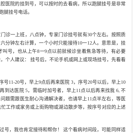
口腔医院的挂到号，可以按时的去看病，所以跑腿挂号是非常
跑腿挂号电话。
家门诊一上班，八点钟，专家门诊挂号就有30个左右。按照质
六分钟左右计算，一个小时只能接待10一12人。意思是，挂
才叫号，也从上午8一9点以前就候诊坐着焦急等待，有必要
虑，个人建议： 挂号后，不论手机或网上或现场挂号，先看看
序号11-20号，早上9点后再来医院 3，序号20号以后，早上10
再到达医院 5，需临时加号者，早上11点以后再来找我 6, 不
问题需跟医生耐心沟通解决者，也请早上11点半左右，等医
先忙工作或家务或上街购物或湖边散步等，按序号对应的上述
过号，我也肯定接待和帮你！ 这个看病时间段，可能同样适