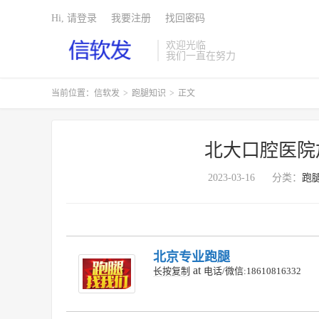
Hi, 请登录
我要注册
找回密码
欢迎光临
我们一直在努力
当前位置：
信软发
>
跑腿知识
>
正文
北大口腔医院
2023-03-16
分类：
跑
北京专业跑腿
at
长按复制
电话/微信:18610816332