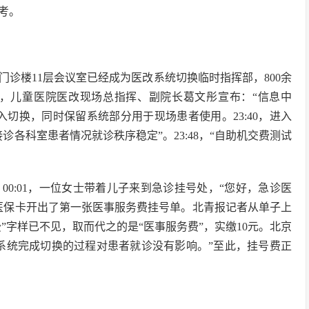
考。
诊楼11层会议室已经成为医改系统切换临时指挥部，800余
35，儿童医院医改现场总指挥、副院长葛文彤宣布：“信息中
切换，同时保留系统部分用于现场患者使用。23:40，进入
各科室患者情况就诊秩序稳定”。23:48，“自助机交费测试
0:01，一位女士带着儿子来到急诊挂号处，“您好，急诊医
的医保卡开出了第一张医事服务费挂号单。北青报记者从单子上
”字样已不见，取而代之的是“医事服务费”，实缴10元。北京
，系统完成切换的过程对患者就诊没有影响。”至此，挂号费正