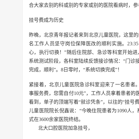
合大家去别的科或别的专家或别的医院看病时，参
挂号费成为历史
昨晚，北京青年报记者来到北京儿童医院，这里的门
名工作人员坚守岗位保障医改的顺利实施。23:
心，执行切换！”随后住院部、急诊等科室开始进入
系统测试阶段，各科室陆续反馈接诊情况：“门诊接诊
完成，顺利”。8日零时，“系统切换完成”！
紧接着，北京儿童医院急诊科室迎来了一名患者。0
事服务费，您需自付10元”，工作人员拿着患者
看到，单子的顶端写着“就诊凭条”，以往的“挂号费
儿童医院院长倪鑫说：“今晚住院患者为1090人
式在3600余家医院终结。
北大口腔医院加急挂号，