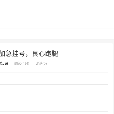
加急挂号，良心跑腿
腿知识
阅读(414)
评论(0)