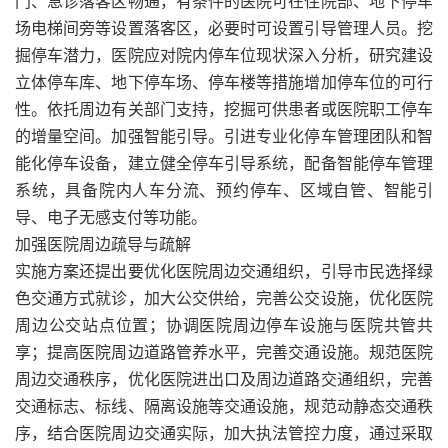
门、急诊落客区畅通，有条件的医院可在住院部、地下停车
场电梯间旁等设置落客区，必要时可设置引导管理人员。挖
掘停车潜力，医院应对院内停车位现状深入分析，研究建设
立体停车库、地下停车场、停车楼等措施增加停车位的可行
性。依托周边有关部门支持，挖掘可供患者或医院职工停车
的增量空间。加强智能引导。引进专业化停车管理团队和智
能化停车设备，建立健全停车引导系统，配备智能停车管理
系统，具备院内人车分流、预约停车、区域自管、智能引
导、电子无感支付等功能。
加强医院周边疏导与疏解
实施方案还提出要优化医院周边交通组织，引导市民选择绿
色交通方式就诊，加大公交供给，完善公交设施，优化医院
周边公交站点位置；协调医院周边停车设施与医院共管共
享；提高医院周边道路管养水平，完善交通设施。规范医院
周边交通秩序，优化医院进出口及周边道路交通组织，完善
交通标志、标线、隔离设施等交通设施，规范动静态交通秩
序，结合医院周边交通实际，加大执法管控力度，通过采取