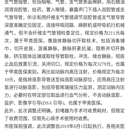
支气管插管，包括咽喉、气管、支气管表面麻醉，用石蜡油
润滑双腔管，给药，置入喉镜，暴露声门下插入双腔管或支
气管导管，听诊和用纤维支气管镜调节双腔管或支气管导管
深度准确定位固定，连接呼吸回路、麻醉机或呼吸机行机械
通气，但不含纤维支气管镜检查定位，规定价格为211元每
次，属于甲类医保。像肢体静脉切开取栓术，包括消毒铺
巾，切开皮肤，游离静脉，静脉肝素抗凝，阻断并切开静
脉，挤压肢体远端或取栓导管取栓，冲洗、缝合静脉，彻底
止血后放置引流，关闭切口，规定价格为每次3279元，也属
于甲类医保类别。再比如动脉内高压注射，价格规定为每次
10元，是指将造影导管送至拟造影动脉部位，应用高压注射
泵进行动脉造影，包括导管尾端接压力监测，测定动脉内压
力，必要时在特定部位取血进行血气分析，不含动脉造影、
监护、影像学引导(DSA 引导)，也属于甲类医保。
此外，此次调整还明确，封堵器为手术可收费耗材，但限定
了收费范围，仅限先心病手术使用时收费。
市医保局强调，此次调整自2019年8月1日起执行，各相关医