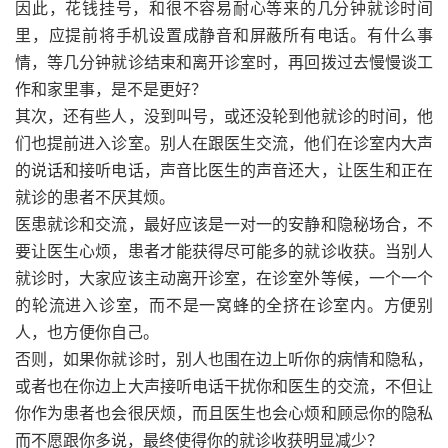
因此，花钱挂号，和很不容易耐心等来的几分钟就诊时间
里，应提前将手机设置成静音和屏蔽所有电话。有什么事
情，等几分钟就诊结束和离开诊室时，再回拨过去慢慢谈工
作和家里事，是不是更好？
其次，还有些人，没到叫号，或还没轮到他就诊的时间，他
们也提前进入诊室。别人在跟医生交流，他们在诊室内大声
的说话和接听电话，声音比医生的声音还大，让医生和正在
就诊的患者不厌其烦。
医患就诊和交流，最好应该是一对一的安静和隐秘场合，不
要让医生心烦，患者才能获得尽可能多的就诊收获。当别人
就诊时，大家应该主动离开诊室，在诊室外等候，一个一个
的轮流进入诊室，而不是一窝蜂的全挤在诊室内。方便别
人，也方便你自己。
否则，如果你就诊时，别人也围在边上听你的病情和隐私，
或者也在你边上大声接听电话干扰你和医生的交流，不但让
你作为患者也会很厌烦，而且医生也会心烦和顾忌你的隐私
而不愿跟你多说，最终使得你的就诊收获明显减少？