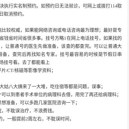
决执行实名制预约。如预约日无法就诊，可网上或拨打114取
日取消预约。
病比较权威，如果能网络咨询或电话咨询最为理想；最好是专
省钱省时间省很多事。挂号方略1在网上电话挂号，如果找的
号，让普通号的医生先做准备，该查的都查完。可以让普通大
准备，查完后再找知名专家。挂号最容易的时候是节假日串
场挂号看。去了都能看上
片/CT/核磁等影像学资料；
七大姑八大姨来了一大堆，吃住宿等都是问题，误事；
个可以到患者手术单位的病理科去借，用完了再还给病理科；
思想准备，可以多跑几家医院咨询一下；
院，不耽误治疗，不浪费钱。
约，一般提前2周左右，不耽误时间，