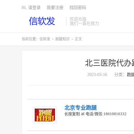
Hi, 请登录
我要注册
找回密码
欢迎光临
我们一直在努力
当前位置：
信软发
>
跑腿知识
>
正文
北三医院代办
2023-03-16
分类：
跑
北京专业跑腿
at
长按复制
电话/微信:18610816332