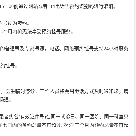
5：00前通过网站或者114电话凭预约识别码进行取消。
约号视为爽约。
后3个月内将无法享受预约挂号服务。
内的普通号及专家号源，电话、网络预约挂号支持24小时服务
预约挂号。
解。医生临时停诊，工作人员将会用电话方式及时通知您，请
畅通。
患者实名(有效证件号)在同一就诊日、同一医院、同一科室只
;在七日内的预约总量不可超过3次;在三个月内预约总量不可超