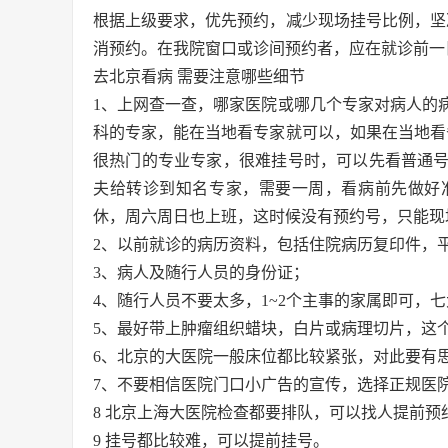
根据上级要求，优先预约，减少现场挂号比例，坚
消预约。在我院窗口或诊间预约者，应在就诊前一
去北京看病 需要注意哪些细节
1、上网查一查，哪家医院或哪几个专家对病人的
科的专家，能在当地看专家就可以，如果在当地看
很热门的专业专家，很难挂号时，可以先看普通
夫给转诊到知名专家，需要一周，看病前先做好
休，周六周日也上班，这时候没有预约号，只能现
2、以前就诊的病历资料，包括住院病历复印件，平
3、病人及随行人员的身份证；
4、随行人员不要太多，1~2个主事的家属即可，
5、最好带上肿瘤组织蜡块，白片或病理切片，这
6、北京的大医院一般床位都比较紧张，对此要有
7、不要相信医院门口小广告的宣传，选择正规医
8 北京上海大医院检查都要排队，可以找人提前预
9 挂号都比较难，可以提前挂号。