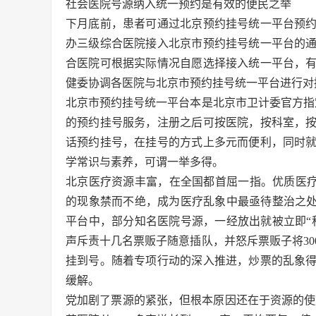
社会医院号源纳入统一预约是有效的便民之举
下月底前，患者可通过北京预约挂号统一平台预
办三级综合医院接入北京市预约挂号统一平台的
合医院可根据实际情况自愿选择接入统一平台，
健委协调各医院与北京市预约挂号统一平台进行对接。
北京市预约挂号统一平台本是北京市卫计委官方指
的预约挂号服务，注册之后可按医院，按科室，
话预约挂号，在挂号的方式上多元而便利，同时
学常识与素养，可谓一举多得。
北京医疗资源丰富，在全国都首屈一指。优质医疗
的现象禁而不绝，成为医疗乱象中最亟待整治之处。
平台中，部分知名医院号源，一经放出就被立即“
声斥责十几名票贩子随意插队，并怒斥票贩子将30
挂到号。随着专项行动的深入推进，炒票的乱象
缓解。
党加剧了票源的紧张，但根本原因还在于资源的使用效