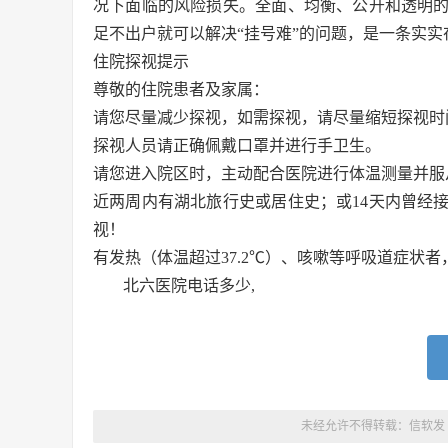
况下面临的风险损失。全面、均衡、公开和透明
足不出户就可以解决“挂号难”的问题，是一条实
住院探视提示
尊敬的住院患者及家属：
请您尽量减少探视，如需探视，请尽量缩短探视时间，探视
探视人员请正确佩戴口罩并进行手卫生。
请您进入院区时，主动配合医院进行体温测量并服
近两周内有湖北旅行史或居住史；或14天内曾经
视！
有发热（体温超过37.2℃）、咳嗽等呼吸道症状
北六医院电话多少,
未经允许不得转载：
信软发