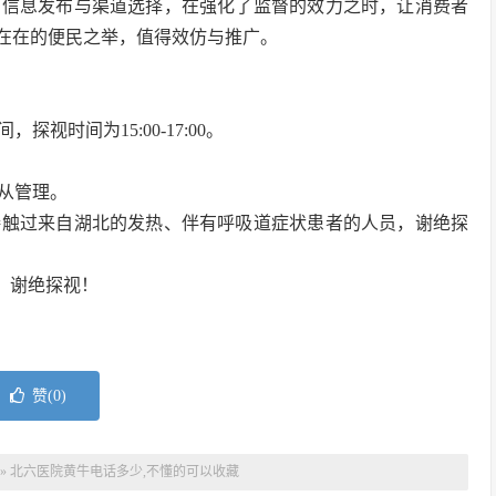
的信息发布与渠道选择，在强化了监督的效力之时，让消费者
实在在的便民之举，值得效仿与推广。
时间为15:00-17:00。
从管理。
接触过来自湖北的发热、伴有呼吸道症状患者的人员，谢绝探
者，谢绝探视！
赞(
0
)
»
北六医院黄牛电话多少,不懂的可以收藏