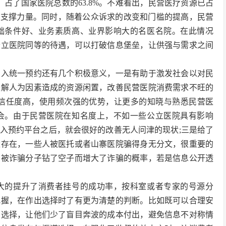
倍，占了国家医院总数的63.8%。不难看出，民营医疗资源已占
的支撑力量。同时，随着公众诉求的改变和门槛的提高，民营
础条件好、业务素质高、业界影响大的名医名院。在此情况
公立医院同等的待遇，可以打破信息堡垒，让供强与需求之间
纳入统一预约还有几个积极意义，一是有助于激发社会以对民
缓解人为因素造成的资源闲置，改善民营医院消费需求不旺的
会信任度高，使用频次强的优势，让更多的知晓与熟悉民营医
会。由于民营医院在知名度上，不如一些公立医院具有影响
入预约平台之后，就会很好的改善无人问津的现状;三是给了
量存在，一些人被医托或者山寨医院骗得身无分文，很重要的
，被诈骗分子钻了空子而增大了诈骗的概率，若是信息公开透
大的提升了消费者挂号的成功率，按科室或者专家的号源分
把握，在作出选择时了有更为清楚的判断。比如既可以合理安
的选择，让他们少了盲目奔波的成本付出，避免信息不对称情