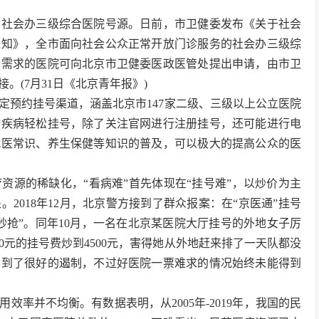
约社会办三级综合医院号源。日前，市卫健委发布《关于社会
通知》，全市面向社会公众正常开放门诊服务的社会办三级综
有需求的医院可向北京市卫健委医政医管处提出申请，由市卫
(7月31日《北京青年报》)
定预约挂号渠道，涵盖北京市147家二级、三级以上公立医院
按疾病轻松挂号，除了关注官网进行注册挂号，还可能进行电
就医常识、养生保健等知识的普及，可以极大的提高公众的医
资源的稀缺化，“看病难”首先体现在“挂号难”，以炒价为主
2018年12月，北京警方接到了群众报案：在“京医通”挂号
秒抢”。同年10月，一名在北京某医院大厅挂号的外地女子厉
0元的挂号费炒到4500元，害得她从外地赶来排了一天队都没
得到了很好的遏制，不过好医院一票难求的情况始终未能得到
率并不均衡。有数据表明，从2005年-2019年，我国的民