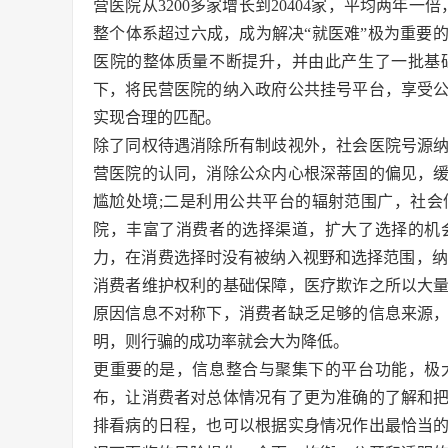
营医院从3200多家增长到20404家，平均两年一
整个体系超过六成，成为解决“就医难”极为重要
医院的整体质量不断提升，并由此产生了一批基
下，将民营医院的纳入政府公共挂号平台，享受
实现合理的匹配。
除了同权待遇消除所有制歧视外，社会医院号源
营医院的认同，消除公众内心根深蒂固的偏见，
尴尬处境;二是利用公共平台的辐射范围广，社
院，丰富了消费者的选择渠道，扩大了选择的机
力，在消费选择时没有被纳入视野和选择范围，纳
消费者维护权利的基础保障，医疗欺诈之所以大
原因信息不对称下，消费者缺乏足够的信息来源
明，则行骗的成功率就会大为降低。
更重要的是，信息整合与聚集下的平台功能，极
布，让消费者对总体情况有了更为准确的了解和
排看病的日程，也可以根据实身情况作出最恰当