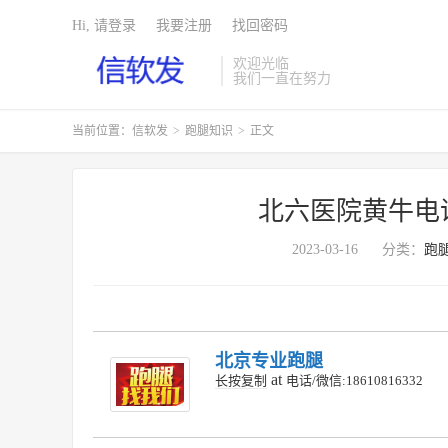
Hi, 请登录
我要注册
找回密码
欢迎光临
我们一直在努力
当前位置：
信软发
>
跑腿知识
>
正文
北六医院黄牛电
2023-03-16
分类：
跑
北京专业跑腿
at
长按复制
电话/微信:18610816332