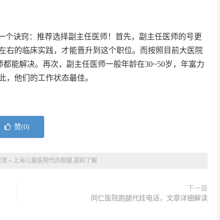
一个诀窍：推荐选择副主任医师！首先，副主任医师的号更
年左右的临床实践，才能晋升到这个职位。而按照目前大医院
医师都能解决。再次，副主任医师一般年龄在30~50岁，年富力
此，他们的工作状态最佳。
赞(
0
)
软发
»
上海儿童医院代办跑腿,提前了解
下一篇
同仁医院跑腿代挂电话，文章详细解读