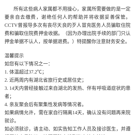
所有这些病人家属都不用操心，家属所需要做的是一定
要亲自去缴费，谢绝任何人的帮助并将收据妥善保管。
CCTV曾报导多次有丧尽天良的歹人冒充医务人员骗取住院
费和骗取住院费押金收据。（因为办理出院手续的部门只认
押金单据不认人，按单据退费。）特提醒你注意财务安全。
温馨提示
如您有以下情况之一：
1. 体温超过37.2℃；
2. 近两周内有湖北省旅行史或居住史；
3. 14天内曾经接触过来自湖北的发热、伴有呼吸道症状的患
者；
4. 亲友聚会后有聚集性发病等情况者。
如果病情允许，需在家自行隔离14天，确认没有问题再来院
就诊。
如必须就诊，请主动、如实告知工作人员及接诊医生，并遵