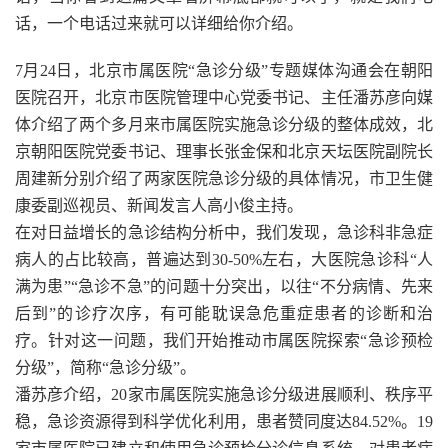
话，一个电话过来就可以详细给你介绍。
7月24日，北京市属医院“急诊分级”专题媒体沟通会在朝阳
医院召开，北京市医院管理中心党委书记、主任潘苏彦向媒
体介绍了两个多月来市属医院实施急诊分级的整体成效，北
京朝阳医院党委书记、理事长张金保和北京天坛医院副院长
周建新分别介绍了两家医院急诊分级的具体情况，市卫生健
康委副巡视员、新闻发言人高小俊主持。
在对日益增长的急诊结构分析中，我们发现，急诊科非急症
病人的占比较高，普遍达到30-50%左右，大医院急诊科“人
满为患”“急诊不急”的问题十分突出，以往“不分病情、先来
后到”的诊疗次序，有可能耽误急危重症患者的诊断和治
疗。针对这一问题，我们开始推动市属医院探索“急诊预检
分级”，简称“急诊分级”。
潘苏彦介绍，20家市属医院实施急诊分级进展顺利、秩序平
稳，急诊资源得到科学优化利用，患者赞同度达84.52%。19