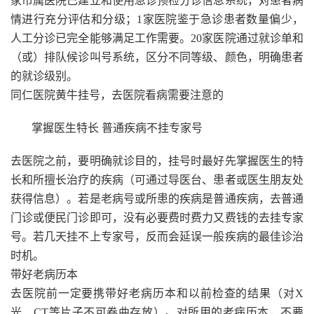
家市属医院已建立和使用急诊预检分诊信息系统，对患者病
情进行充分评估和分级；1家医院鉴于急诊患者数量偏少，
人工分诊已完全能够满足工作需要。20家医院通过就诊单和
（或）排队候诊叫号系统，区分不同等级、颜色，明确患者
的就诊级别。
同仁医院黄牛挂号，去医院看病需要注意的
掌握医生特长 普通疾病不挂专家号
去医院之前，要明确就诊目的，挂号时最好先掌握医生的特
长和所擅长治疗的疾病（可通过导医台、患者或医生朋友处
获得信息）。若是老病号或所患的疾病是普通疾病，去普通
门诊或便民门诊即可，没有必要费时费力又费钱的去挂专家
号。若几天挂不上专家号，反而会延误一般疾病的最佳诊治
时机。
带好老病历本
去医院前一定要携带好老病历本和以前检查的结果（对X
光、CT等片子不可卷曲存放）。对所用的老病历本，不要