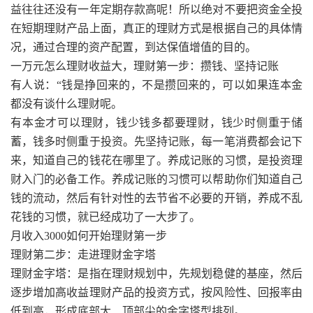
益往往还没有一年定期存款高呢！所以绝对不要把资金全投
在短期理财产品上面，真正的理财方式是根据自己的具体情
况，通过合理的资产配置，到达保值增值的目的。
一万元怎么理财收益大，理财第一步：攒钱、坚持记账
有人说：“钱是挣回来的，不是攒回来的，可以如果连本金
都没有谈什么理财呢。
有本金才可以理财，钱少钱多都要理财，钱少时侧重于储
蓄，钱多时侧重于投资。先坚持记账，每一笔消费都会记下
来，知道自己的钱花在哪里了。养成记账的习惯，是投资理
财入门的必备工作。养成记账的习惯可以帮助你们知道自己
钱的流动，然后有针对性的去节省不必要的开销，养成不乱
花钱的习惯，就已经成功了一大步了。
月收入3000如何开始理财第一步
理财第二步：走进理财金字塔
理财金字塔：是指在理财规划中，先规划稳健的基座，然后
逐步增加高收益理财产品的投资方式，按风险性、回报率由
低到高，形成底部大、顶部尖的金字塔型排列。