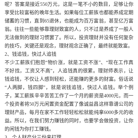
呢？答案是接近550万元，这是一笔不小的数目，足够让你
享受比较富裕的晚年生活。如果每位工薪族也都能养成定期
储蓄的习惯，直到65退休，也能成为百万富翁，甚至亿万富
翁。往往一些能够靠理财致富的人，只不过是养成了一般人
无法做到的理财习惯罢了。所以，投资理财并没有任何复杂
的技巧，关键还是观念，理财观念正确了，最终就能致富。
2、钱追钱，快过人追钱
不少工薪族们抱怨“物价涨，就是工资不涨”、“现在工作真
不好找，工资又不高”，人追钱真的很累。理财师表示，让
钱追钱，不仅让人感到轻松，还能赚的更多的财富。俗话说
“人两脚，钱四脚”，就是说钱追钱，快过人追钱。举个例
子，某工薪族辛辛苦苦工作了一个月的薪资是4000元，而一
个投资者将50万元闲置资金配置了像诚益昌这样靠谱公司的
理财产品，每月在家不工作轻轻松松就能纯拿6000多元的收
益。所以，在我们努力赚钱的同时，也要学会做投资，让你
的闲钱为你打工赚钱。
3、个人财产分三份来打理