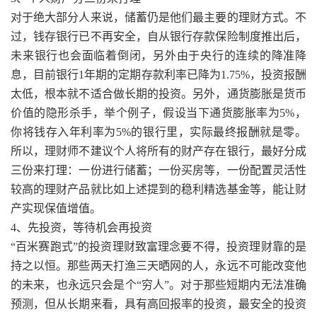
对于绝大部分人来说，储蓄仍是他们最主要的理财方式。不
过，钱存银行已不再安全，自从银行存款保险制度推出后，
未来银行也会面临着倒闭，另外由于央行的连续的降准降
息，目前银行1年期的定期存款利率已降为1.75%，投资报酬
太低，根本就不适合做长期的投资。另外，通货膨胀是货币
价值的隐形杀手，举个例子，假设当下通货膨胀率为5%，
你将钱存入年利率为5%的银行里，实际最终报酬就是零。
所以，理财师不建议个人将所有的财产存在银行，最好分成
三份来打理：一份进行储蓄；一份买房等，一份配置灵活性
较高的理财产品就比如上述提到的稳利精选基金等，能让财
产实现保值增值。
4、先投资，等待机会再投资
“百米赛跑式”的投资理财致富理念要不得，投资理财靠的是
持之以恒。那些两天打渔三天晒网的人，永远不可能改变他
的未来，也永远只会是个“穷人”。对于那些短期内无法准确
预测，但从长期来看，具有高回报率的投资，最安全的投资