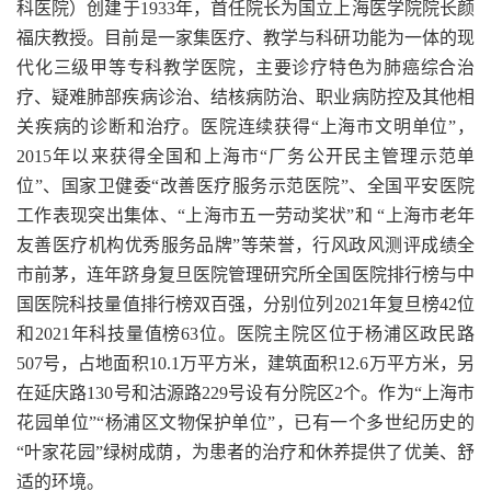
科医院）创建于1933年，首任院长为国立上海医学院院长颜
福庆教授。目前是一家集医疗、教学与科研功能为一体的现
代化三级甲等专科教学医院，主要诊疗特色为肺癌综合治
疗、疑难肺部疾病诊治、结核病防治、职业病防控及其他相
关疾病的诊断和治疗。医院连续获得“上海市文明单位”，
2015年以来获得全国和上海市“厂务公开民主管理示范单
位”、国家卫健委“改善医疗服务示范医院”、全国平安医院
工作表现突出集体、“上海市五一劳动奖状”和 “上海市老年
友善医疗机构优秀服务品牌”等荣誉，行风政风测评成绩全
市前茅，连年跻身复旦医院管理研究所全国医院排行榜与中
国医院科技量值排行榜双百强，分别位列2021年复旦榜42位
和2021年科技量值榜63位。医院主院区位于杨浦区政民路
507号，占地面积10.1万平方米，建筑面积12.6万平方米，另
在延庆路130号和沽源路229号设有分院区2个。作为“上海市
花园单位”“杨浦区文物保护单位”，已有一个多世纪历史的
“叶家花园”绿树成荫，为患者的治疗和休养提供了优美、舒
适的环境。