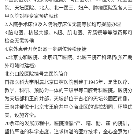
院、天坛医院、北大、北一医三、妇产、肿瘤医院及各大三
甲医院对症专家预约就诊
2.入院手术床位及入院治疗床位无需等候均可提前办理
3.脑电图、核磁共振、B超、肌电图、胃肠镜等等缴费即可
检查无需等候
4.京外患者开药邮寄一步到位轻松便捷
5.北京协和医院、北京妇产医院、北医三院产科建档(预产期
外可随时建档)
北京口腔医院挂号之医院简介
首都医科大学附属北京口腔医院创建于1945年，是集医疗、
教学、科研、预防为一体的三级甲等口腔专科医院。医院分
为天坛部和王府井部，天坛部位于古老的天坛公园西南侧，
王府井部位于北京市王府井中心商业区的锡拉胡同，环境优
美，设施齐全。
70余年的发展历程中，医院遵循“严、精、勤、谨”的院训，
坚持严谨的科学态度，追求精湛的医疗技术，全心全意为广