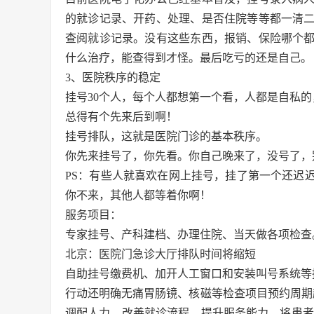
的就诊记录、开药、处理、是否住院等等都一清
查阅就诊记录。没有这些东西，报销、保险哪个
什么治疗，能查得到才怪。最后吃亏的还是自己。
3、医院秩序的稳定
挂号30个人，每个人都想第一个看，人都是自私
总得有个先来后到啊！
挂号排队，这就是医院门诊的基本秩序。
你先来挂号了，你先看。你自己晚来了，没号了，
PS：有些人就喜欢在网上挂号，挂了第一个还迟
你不来，其他人都等着你啊！
服务项目：
专家挂号、产科建档、办理住院、当天做各项检查
北京：医院门急诊大厅排队时间将缩短
自助挂号缴费机、加开人工窗口和安装叫号系统等
行动还明确无痛胃肠镜、核磁等检查项目预约周期
调配人力，改善就诊流程，提升服务能力，将患者