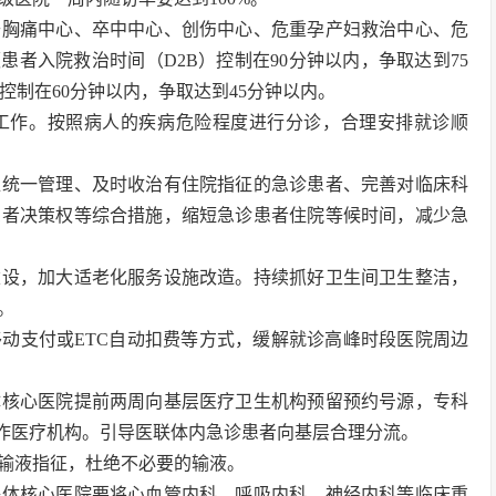
升胸痛中心、卒中中心、创伤中心、危重孕产妇救治中心、危
患者入院救治时间（D2B）控制在90分钟以内，争取达到75
控制在60分钟以内，争取达到45分钟以内。
工作。按照病人的疾病危险程度进行分诊，合理安排就诊顺
位统一管理、及时收治有住院指征的急诊患者、完善对临床科
患者决策权等综合措施，缩短急诊患者住院等候时间，减少急
建设，加大适老化服务设施改造。持续抓好卫生间卫生整洁，
。
动支付或ETC自动扣费等方式，缓解就诊高峰时段医院周边
体核心医院提前两周向基层医疗卫生机构预留预约号源，专科
合作医疗机构。引导医联体内急诊患者向基层合理分流。
输液指征，杜绝不必要的输液。
联体核心医院要将心血管内科、呼吸内科、神经内科等临床重