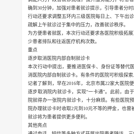
确到30分钟，加强对患者就诊提示，引导患者分
行动还要求调整五环内三级医院每日上、下午出诊单元比
疏解上午就诊过于集中的压力，改善就诊秩序。
为方便患者就医，本次行动还要求各医院积极拓展
少患者排队和往返医疗机构次数。
重点
逐步取消医院内部自制就诊卡
本次行动中提出，要推进医保卡、身份证等替代医
消医院内部自制就诊卡。有条件的医院可积极探索
记者了解到，早在2016年，北京市属22家大医院
逐步取消院内就诊卡，实现“一卡通”。此前，由
院就得办一张院内就诊卡，十分麻烦。有些医院
院办理就诊卡时收取2元到10元不等的押金，也曾
就诊将为患者提供更多便利。
其他亮点
通过电话、短信等多种方式开展出院患者随访。三级