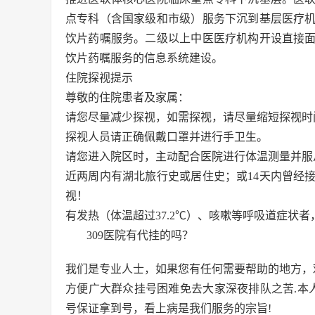
点专科（含国家级和市级）服务下沉到基层医疗
饮片药嘱服务。二级以上中医医疗机构开设直接
饮片药嘱服务的信息系统建设。
住院探视提示
尊敬的住院患者及家属：
请您尽量减少探视，如需探视，请尽量缩短探视时间，探视
探视人员请正确佩戴口罩并进行手卫生。
请您进入院区时，主动配合医院进行体温测量并服
近两周内有湖北旅行史或居住史；或14天内曾经
视！
有发热（体温超过37.2℃）、咳嗽等呼吸道症状
309医院有代挂的吗？
我们是专业人士，如果您有任何需要帮助的地方，
方便广大群众挂号困难免去大家深夜排队之苦.本人
号保证拿到号，看上病是我们服务的宗旨!