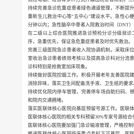
持续完善急诊危重症患者绿色通道管理，不断提
重新生儿救治中心等“五中心”建设水平。急性心梗
分钟以内；急性脑卒中患者入院救治时间（DNT）
在二级以上综合医院推进急诊预检分诊分级就诊
序，急重优先，保证急危重症患者及时优先救治。
完善三级医院急诊患者收入院协调机制。采取床
室收治急诊患者绩效考核以及提高急诊科对分流
诊科特别是抢救室加床现象。
持续做好医院控烟工作。积极开展老年友善医院
消除异味，落实卫生间配备洗手液、卫生纸的要求
持续优化院内停车管理，完善停车场自助扫码、移
和院内交通拥堵。
落实医联体核心医院向基层预留号源工作。医联
医联体核心医院的相关专科预留30%专家号源给
医联体核心医院要加强门急诊输液管理，严格控制
推进医联体核心医院临床重点专科下沉基层。医