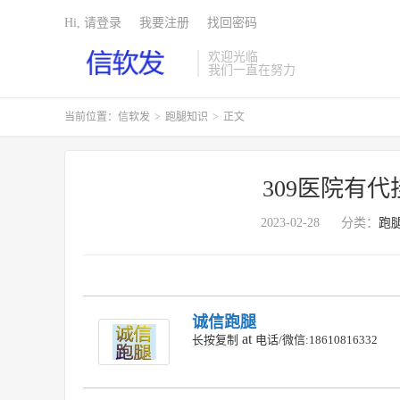
Hi, 请登录
我要注册
找回密码
欢迎光临
我们一直在努力
当前位置：
信软发
>
跑腿知识
>
正文
309医院有
2023-02-28
分类：
跑
诚信跑腿
at
长按复制
电话/微信:18610816332