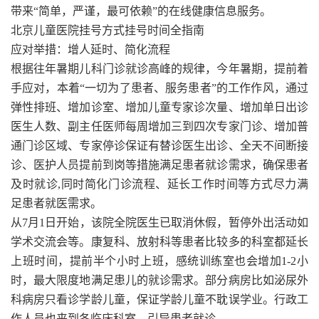
带来“简单，严谨，最可依赖”的在线健康信息服务。
北京儿童医院挂号方式挂号时间全指南
应对举措：增人延时、简化流程
根据往年暑期儿科门诊就诊高峰的规律，今年暑期，提前着
手应对，本着“一切为了患者、服务患者”的工作作风，通过
弹性排班、增加诊室、增加儿童专家诊次量、增加单日出诊
医生人数、副主任医师每周增加三到四次专家门诊、增加普
通门诊区域、专家停诊保证有替诊医生出诊、全天不间断接
诊、医护人员提前到岗等措施满足患者就诊需求，确保患者
及时就诊,同时简化门诊流程、延长工作时间等方式尽力满
足患者就医需求。
从7月1日开始，该院全院医生已取消休假，暂停外出活动如
学术交流会等。康复科、放射科等患者比较多的科室都延长
上班时间，提前半个小时上班，感统训练室也会增加1-2小
时，最大限度地满足患儿的就诊需求。部分病房比如泌尿外
科病房只看诊学龄儿童，保证学龄儿童不耽误学业。行政工
作人员也来到各临床科室，引导患者就诊。