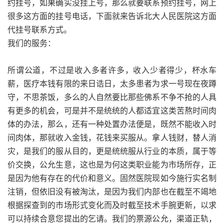
约挂号，如果确实没挂上号，那么就要联系预约挂号，网上
很多这方面的挂号电话，下面就来告诉北大人民医院这方面
代挂号联系方式。
我们的服务：
所谓公道，不过是收入多者许多，收入少者得少，杯水车
薪，医疗本钱有限的来日诰日，太多患者为求一号现在夜蹲
守，不思茶饭，多么的人自然要比那些佛系不争不抢的人具
有更多的机会，可是并不是统统的人都适宜这类苦熬时间肉
体的办法，那么，还有一种处置办法便是，既然不能收入时
间肉体，那就收入金钱，花钱来买服从。拿人钱财，替人消
灾，是我们的服从目的，更是统统服从行业的本质，属于等
价交换，公允生意，这也是为何这类职业能为市场所存，正
是因为他有存在的代价和意义。固然医院现如今施行实名制
注销，但依旧没有被淘汰，是因为我们内部也在截至不竭地
根据探查到的市场形式变化而及时截至技术手腕更新，以求
可以持续合意您提出的乞请。我们的票源公允，渠道正轨，