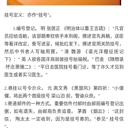
挂号定义：亦作“挂号”。
1.编号登记。 明 张居正 《明治体以重王言疏》：“凡官
员应给诰勅，该部题奉钦依手本到阁，撰述官先具稿，送臣
等看详改定，誊写进呈，候批红发下，撰述官用关防挂号，
然后中书舍人写轴用寳。” 清 魏源 《道光洋艘征抚记
下》：“ 英 人欲各国洋商就彼挂号始输税。” 巴金 《随想录
·怀念萧珊二》：“平日去医院挂号看门诊，等了许久才见到
医生或者实习医生。”
2.悬挂以号令示众。 元 高文秀 《黑旋风》第四折：“小偻
儸，将此两个首级挂号 梁山泊 前，警谕众庶。”
3.寄递邮件的一种方式。重要信件付邮时由邮局编号登记出
据，如有遗失，由邮局负责追查。 茅盾 《烟云》：“这封
信， 陶太太 一定收到，因为是挂号寄的。”参见“ 挂号信
”。