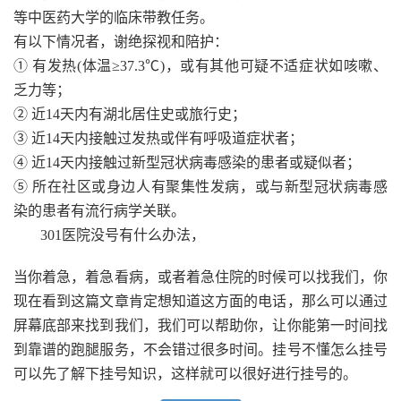
等中医药大学的临床带教任务。
有以下情况者，谢绝探视和陪护：
① 有发热(体温≥37.3℃)，或有其他可疑不适症状如咳嗽、
乏力等；
② 近14天内有湖北居住史或旅行史；
③ 近14天内接触过发热或伴有呼吸道症状者；
④ 近14天内接触过新型冠状病毒感染的患者或疑似者；
⑤ 所在社区或身边人有聚集性发病，或与新型冠状病毒感
染的患者有流行病学关联。
301医院没号有什么办法，
当你着急，着急看病，或者着急住院的时候可以找我们，你
现在看到这篇文章肯定想知道这方面的电话，那么可以通过
屏幕底部来找到我们，我们可以帮助你，让你能第一时间找
到靠谱的跑腿服务，不会错过很多时间。挂号不懂怎么挂号
可以先了解下挂号知识，这样就可以很好进行挂号的。