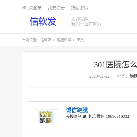
Hi, 请登录
我要注册
找回密码
欢迎光临
我们一直在努力
当前位置：
信软发
>
跑腿知识
>
正文
301医院怎
2023-02-22
分类：
跑
诚信跑腿
at
长按复制
电话/微信:18610816332