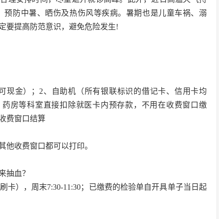
，预防中暑、晒伤及热伤风等疾病。暑期也是儿童车祸、溺
定要提高防范意识，避免危险发生!
卡可现金）；2、自助机（所有银联标识的借记卡、信用卡均
、药房等科室直接扣除就医卡内预存款，不用在收费窗口缴
收费窗口结算
，其他收费窗口都可以打印。
天来抽血？
5停止刷卡），周末7:30-11:30；已缴费的检验单自开具单子当日起