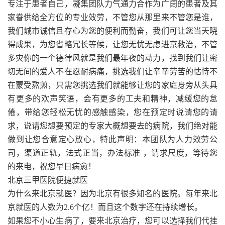
专注于患者自己，凝集团队力气通力合作为广阔的患者及其
家眷供给全方位的专业效劳，不管您从那里来不管您是谁，
我们城市诚信且存心为您的便利而勤奋，我们可让您当天晓
得成果，为您省略冗长等候，让您无忧无虑进京救治，不管
多灾你的一个德律风就是我们最年夜的动力，找到我们让密
切无间的爱人不在忍耐病痛，挑选我们让辛辛劳苦的怙恃不
在蒙受熬煎，只需您挑选我们就能够让您的家庭身旁从头具
有更多的欢声笑语，会有更多的工夫和精神，减缓您的怠
倦，带给您轻松无忧的感触感染，您在预定时说请您的请
求，说请您想要预定的专家大概想要去的病院，我们绝对能
做到让您合意定心放心，特此声明：本团队为人力效劳公
司，渠道正轨，法式正当，办法标准 ，请求尺度，等待您
的来电，祝您早日病愈！
北京三甲医院便捷就医
为什么来北京就医？因为北京有很多知名的医院。每年来北
京就医的人数为2.6个亿！而且这个数字还在持续增长。
如果您不小心生病了，要来北京治疗，您可以选择我们代挂