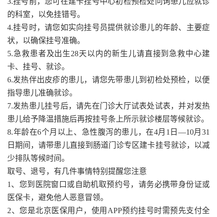
3.挂号前，您可在建卡挂号中心初检预检处问询患儿应就诊
的科室，以免挂错号。
4.挂号时，请您如实向挂号员提供就诊患儿的年龄、主要症
状，以确保挂号准确。
5.急救患者及出生28天以内的新生儿请直接到急救中心建
卡、挂号、就诊。
6.发热伴出皮疹的患儿，请您先带患儿到初检处预检，以便
指导患儿准确就诊。
7.发热患儿挂号后，请先在门诊大厅试表处试表，并对发热
患儿给予降温措施后再按挂号条上所示就诊楼层等候就诊。
8.年龄在6个月以上、急性腹泻的患儿，在4月1日—10月31
日期间，请带患儿直接到肠道门诊专区建卡挂号就诊，以减
少排队等候时间。
取号、退号，有几件事情特别提醒您注意
1、您到医院窗口或自助机取预约号，请务必携带身份证或
医保卡，避免他人恶意冒领。
2、您是北京医保用户，使用APP预约挂号时需预先支付全