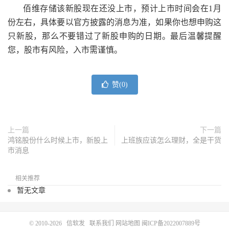
佰维存储该新股现在还没上市，预计上市时间会在1月
份左右，具体要以官方披露的消息为准，如果你也想申购这
只新股，那么不要错过了新股申购的日期。最后温馨提醒
您，股市有风险，入市需谨慎。
赞(
0
)
上一篇
下一篇
鸿铭股份什么时候上市，新股上
上班族应该怎么理财，全是干货
市消息
相关推荐
暂无文章
© 2010-2026
信软发
联系我们
网站地图
闽ICP备2022007889号