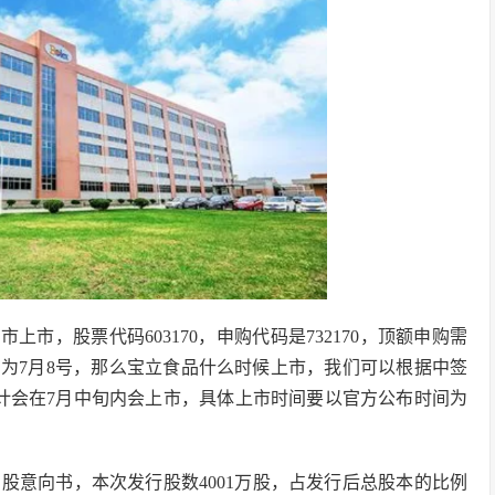
市，股票代码603170，申购代码是732170，顶额申购需
期为7月8号，那么宝立食品什么时候上市，我们可以根据中签
预计会在7月中旬内会上市，具体上市时间要以官方公布时间为
股票招股意向书，本次发行股数4001万股，占发行后总股本的比例