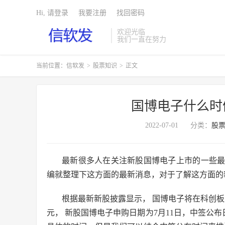
Hi, 请登录
我要注册
找回密码
欢迎光临
我们一直在努力
当前位置：
信软发
>
股票知识
>
正文
国博电子什么时
2022-07-01
分类：
股
最新很多人在关注新股国博电子上市的一些
编就整理下这方面的最新消息，对于了解这方面的
根据最新新股披露显示， 国博电子将在科创板上市
元， 新股国博电子申购日期为7月11日，中签公布