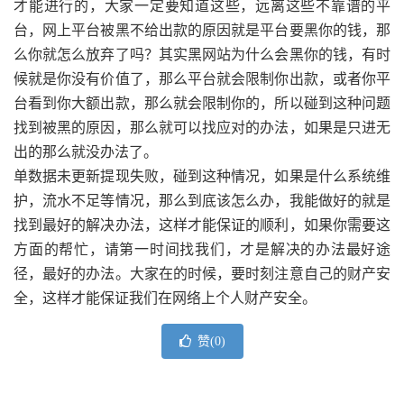
才能进行的，大家一定要知道这些，远离这些不靠谱的平
台，网上平台被黑不给出款的原因就是平台要黑你的钱，那
么你就怎么放弃了吗？其实黑网站为什么会黑你的钱，有时
候就是你没有价值了，那么平台就会限制你出款，或者你平
台看到你大额出款，那么就会限制你的，所以碰到这种问题
找到被黑的原因，那么就可以找应对的办法，如果是只进无
出的那么就没办法了。
单数据未更新提现失败，碰到这种情况，如果是什么系统维
护，流水不足等情况，那么到底该怎么办，我能做好的就是
找到最好的解决办法，这样才能保证的顺利，如果你需要这
方面的帮忙，请第一时间找我们，才是解决的办法最好途
径，最好的办法。大家在的时候，要时刻注意自己的财产安
全，这样才能保证我们在网络上个人财产安全。
赞(
0
)