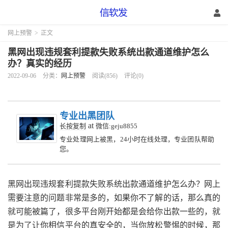
网上预警
>
正文
黑网出现违规套利提款失败系统出款通道维护怎么
办？真实的经历
2022-09-06
分类：
网上预警
阅读(856)
评论(0)
专业出黑团队
at
长按复制
微信:geju8855
专业处理网上被黑，24小时在线处理，专业团队帮助
您。
黑网出现违规套利提款失败系统出款通道维护怎么办？网上
需要注意的问题非常是多的，如果你不了解的话，那么真的
就可能被篇了，很多平台刚开始都是会给你出款一些的，就
是为了让你相信平台的真安全的，当你放松警惕的时候，那