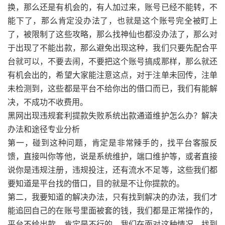
换，那么还是有机会的，有人加过来，账号已经不能转，不
能下了，那么肯定没办法了，也就是这个账号完全被盯上
了，被限制了这些攻略，那么找神仙也都没办法了，那么对
于出现了不能出款，那么避免出现这种，我们只要先配合平
台就可以，不要去闹，不要把这个账号搞成那样，那么就还
有机会出的，希望大家能注意这点，对于注单未回传，注单
未检测到，这些都是平台不给你出的借口而已，我们有能解
决，不成功不收费用。
黑网出现违规套利提款失败系统出款通道维护怎么办？解决
办法和途径专业分析
第一，碰到这种问题，肯定是非常辣手的，找平台客服反
馈，直接叫你等他，说是系统维护，端口维护等，或者直接
说你是违规注册，违规投注，还有流水不足等，这些我们都
要知道是平台找的借口，目的就是不让你提款的。
第二，我要知道的解决办法，只有找到解决的办法，我们才
能追回自己的在账号里面被套的钱，我们都是正常操作的，
平台不给出款，肯定是不行的，我们在面对这种情况，找到