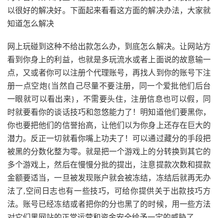
以很好的解决好。下面起来看看这方面的解决办法，大家就
知道怎么解决
网上玩碰到这种不给出款怎么办，到底怎么解决。让网站方
看到你身上的利益，也就是多玩流水或者上面说的故意输一
点，又或者你可以注册个代理账号，再找人到你的账号下注
册一点空炮{当然自己尽量不要注册，同一个爱批他们后台
一眼就可以看出来}，不需要头住，注册信息也可以假，同
时就要看你的谈话技巧和忽悠能力了！明知道他们要黑你，
你也要把他们的信誉抬高，让他们以为你身上还存在巨大的
潜力。反正一切就看你嘴上功夫了！可以通过藏分的手段把
被黑的分数化整为零。就是把一个游戏上的分转换到其它的
多个游戏上，然后在慢慢分批的提出，注意提款次数和提款
金额要适当，一旦被发现账户就会被冻结，冻结后就再无办
法了,空间日志也有一些技巧，可给你提供关于出款技巧方
法。账号已经冻结或者把你的分也黑了的时候，用一些方法
对它们黑网站的正常运营和资金安全给予一定的威胁了。