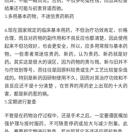
而异，不能一概而论。否则，不但多花冤枉钱，而且其检查
结果还可能与初衷背道而驰。
3.多用基本药物，不迷信贵药新药
4.现在国家规定的临床基本用药，不但治疗功效肯定、价格
合理，而且对药物的副作用和不良反应也都清楚，因此使用
起来不但功效好，也会更安全，所以，应多用常规与基本药
物。一些患者常迷信贵药、新药，认为贵药、新药就是好
药。其实这是很大的误区，因为药物的贵与贱、新与旧并不
与疗效划等号，而往往是因原料较贵或生产工艺比较复杂造
成的。特别是新药因研制使用不久，因而对其治疗功效和不
良反应还不是十分清楚 ，在世界的用药史上出现的十大药
害，都是新药惹的祸。
5.定期进行复查
不管是在药物治疗过程中，还是手术之后，一定要遵医嘱加
强护理与按时服药，不可随意停药或加大与减少剂量。此
外，要重视定期进行复查，若出现其它不适还应提前复查。