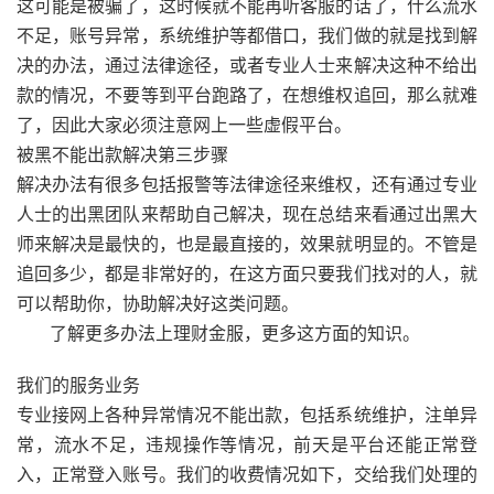
这可能是被骗了，这时候就不能再听客服的话了，什么流水
不足，账号异常，系统维护等都借口，我们做的就是找到解
决的办法，通过法律途径，或者专业人士来解决这种不给出
款的情况，不要等到平台跑路了，在想维权追回，那么就难
了，因此大家必须注意网上一些虚假平台。
被黑不能出款解决第三步骤
解决办法有很多包括报警等法律途径来维权，还有通过专业
人士的出黑团队来帮助自己解决，现在总结来看通过出黑大
师来解决是最快的，也是最直接的，效果就明显的。不管是
追回多少，都是非常好的，在这方面只要我们找对的人，就
可以帮助你，协助解决好这类问题。
了解更多办法上理财金服，更多这方面的知识。
我们的服务业务
专业接网上各种异常情况不能出款，包括系统维护，注单异
常，流水不足，违规操作等情况，前天是平台还能正常登
入，正常登入账号。我们的收费情况如下，交给我们处理的