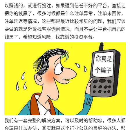
以赚钱的，就进行投注，如果碰到信誉不好的平台，直接让
把你的钱黑了，很多时候都是什么注单异常，注单未回传，
注单延迟等情况，这些都是最近比较常见的问题，我们应该
要做的就是赶紧找客服询问情况，而且不要让平台把自己的
钱黑了，希望知道风险，找靠谱的投资平台。
我们有一套完整的解决方案，可以及时的帮助您，很多人都
会玩是什么办法，其实就是这个行业公认的最好的办法，那