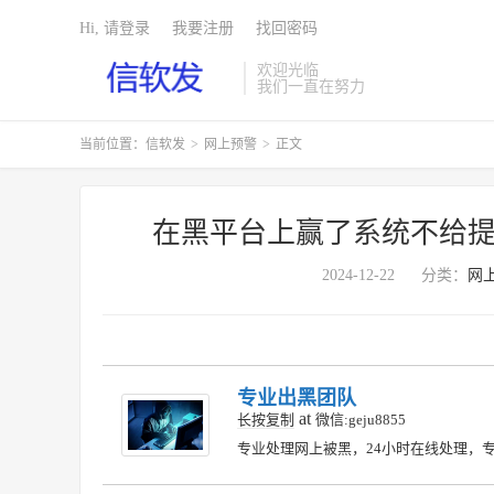
Hi, 请登录
我要注册
找回密码
欢迎光临
我们一直在努力
当前位置：
信软发
>
网上预警
>
正文
在黑平台上赢了系统不给提
2024-12-22
分类：
网
专业出黑团队
at
长按复制
微信:geju8855
专业处理网上被黑，24小时在线处理，