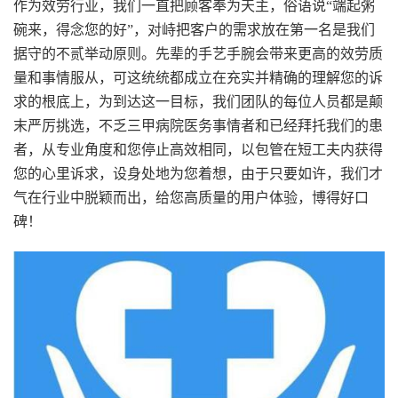
作为效劳行业，我们一直把顾客奉为天主，俗语说“端起粥
碗来，得念您的好”，对峙把客户的需求放在第一名是我们
据守的不贰举动原则。先辈的手艺手腕会带来更高的效劳质
量和事情服从，可这统统都成立在充实并精确的理解您的诉
求的根底上，为到达这一目标，我们团队的每位人员都是颠
末严厉挑选，不乏三甲病院医务事情者和已经拜托我们的患
者，从专业角度和您停止高效相同，以包管在短工夫内获得
您的心里诉求，设身处地为您着想，由于只要如许，我们才
气在行业中脱颖而出，给您高质量的用户体验，博得好口
碑！