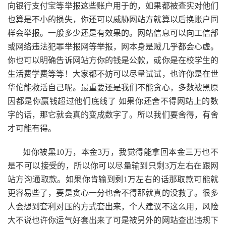
向银行支付宝等举报这些账户用于的，如果都被查实对他们
也算是不小的损失，你还可以威胁网站方就算以后换账户同
样会举报。一般多少还是有效果的。网站信息可以向工信部
或网络违法犯罪举报网等举报，网本身是贼几乎都会心虚。
你也可以明确告诉网站方你的钱是公款，或你是在校学生的
生活费学费等等！大家都不妨可以尽量试试，也许你是在世
华佗能救活自己呢。最重要还是我们不能贪心，多数被黑原
因都是你赢钱超过他们底线了 如果你还舍不得网站上的数
字的话，那它就会真的变成数字了。所以我们要舍得，有舍
才可能有得。
如你被黑10万，本金3万，我觉得能拿回本金三万也不
是不可以接受的，所以你可以尽量输到只剩3万左右在跟网
站方沟通取款。如果你肯输到剩1万左右的话那取款可能就
更容易些了，要是贪心一分也舍不得那就真的没救了。很多
人会想到套利对压的方式套出来，个人建议不这么用，风险
大不说也许你运气好套出来了可是被另外的网站查出违规下