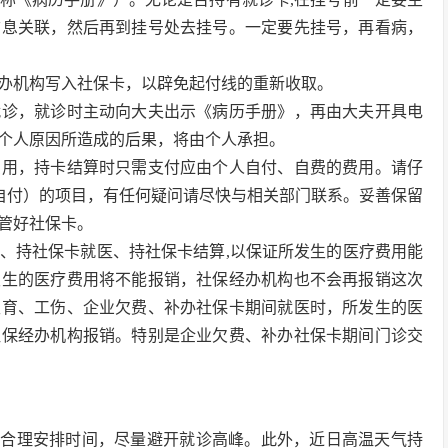
信息关联，然后再到挂号处去挂号。一定要先挂号，再看病，
办机构写入社保卡，以辟免起付线的重新收取。
就诊，就诊时主动向大夫出示《病历手册》，再由大夫开具电
个人原因所造成的后果，将由个人承担。
费用，持卡结算时只需支付应由个人自付、自费的费用。请仔
全自付）的项目，有任何疑问请尽快与相关部门联系。妥善保留
管好社保卡。
、持社保卡就医、持社保卡结算,以保证所发生的医疗费用能
发生的医疗费用将不能报销，社保经办机构也不会再报销这次
生育、工伤、企业欠费、补办社保卡期间就医时，所发生的医
社保经办机构报销。特别是企业欠费、补办社保卡期间门诊交
可合理安排时间，尽量避开就诊高峰。此外，近日高温天气持