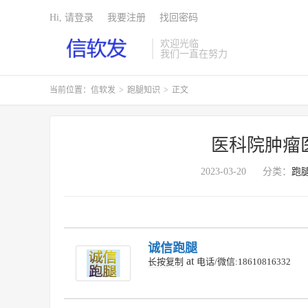
Hi, 请登录
我要注册
找回密码
欢迎光临
我们一直在努力
当前位置：
信软发
>
跑腿知识
>
正文
医科院肿瘤
2023-03-20
分类：
跑
诚信跑腿
at
长按复制
电话/微信:18610816332