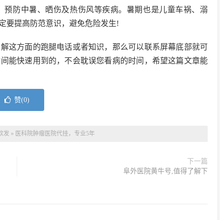
，预防中暑、晒伤及热伤风等疾病。暑期也是儿童车祸、溺
定要提高防范意识，避免危险发生!
了解这方面的跑腿电话或者知识，那么可以联系屏幕底部就可
时间能快速用到的，不会耽误您看病的时间，希望这篇文章能
赞(
0
)
软发
»
医科院肿瘤医院代挂，专业5年
下一篇
阜外医院黄牛号,值得了解下