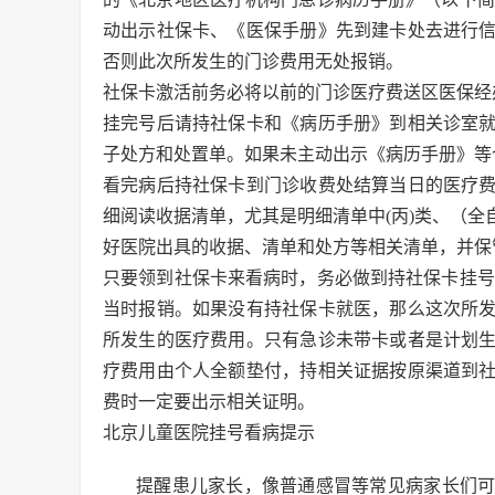
动出示社保卡、《医保手册》先到建卡处去进行
否则此次所发生的门诊费用无处报销。
社保卡激活前务必将以前的门诊医疗费送区医保经
挂完号后请持社保卡和《病历手册》到相关诊室
子处方和处置单。如果未主动出示《病历手册》等
看完病后持社保卡到门诊收费处结算当日的医疗
细阅读收据清单，尤其是明细清单中(丙)类、（
好医院出具的收据、清单和处方等相关清单，并保
只要领到社保卡来看病时，务必做到持社保卡挂号
当时报销。如果没有持社保卡就医，那么这次所
所发生的医疗费用。只有急诊未带卡或者是计划
疗费用由个人全额垫付，持相关证据按原渠道到
费时一定要出示相关证明。
北京儿童医院挂号看病提示
提醒患儿家长，像普通感冒等常见病家长们