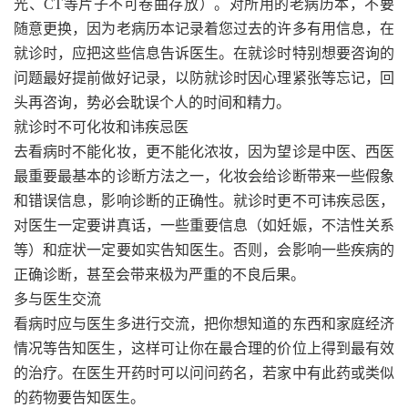
光、CT等片子不可卷曲存放）。对所用的老病历本，不要
随意更换，因为老病历本记录着您过去的许多有用信息，在
就诊时，应把这些信息告诉医生。在就诊时特别想要咨询的
问题最好提前做好记录，以防就诊时因心理紧张等忘记，回
头再咨询，势必会耽误个人的时间和精力。
就诊时不可化妆和讳疾忌医
去看病时不能化妆，更不能化浓妆，因为望诊是中医、西医
最重要最基本的诊断方法之一，化妆会给诊断带来一些假象
和错误信息，影响诊断的正确性。就诊时更不可讳疾忌医，
对医生一定要讲真话，一些重要信息（如妊娠，不洁性关系
等）和症状一定要如实告知医生。否则，会影响一些疾病的
正确诊断，甚至会带来极为严重的不良后果。
多与医生交流
看病时应与医生多进行交流，把你想知道的东西和家庭经济
情况等告知医生，这样可让你在最合理的价位上得到最有效
的治疗。在医生开药时可以问问药名，若家中有此药或类似
的药物要告知医生。