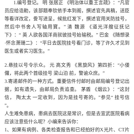
1.编号登记。 明 张居正 《明治体以重王言疏》：“凡官
员应给诰勅，该部题奉钦依手本到阁，撰述官先具稿，送臣
等看详改定，誊写进呈，候批红发下，撰述官用关防挂号，
然后中书舍人写轴用寳。” 清 魏源 《道光洋艘征抚记
下》：“ 英 人欲各国洋商就彼挂号始输税。” 巴金 《随想录
·怀念萧珊二》：“平日去医院挂号看门诊，等了许久才见到
医生或者实习医生。”
2.悬挂以号令示众。 元 高文秀 《黑旋风》第四折：“小偻
儸，将此两个首级挂号 梁山泊 前，警谕众庶。”
3.寄递邮件的一种方式。重要信件付邮时由邮局编号登记出
据，如有遗失，由邮局负责追查。 茅盾 《烟云》：“这封
信， 陶太太 一定收到，因为是挂号寄的。”参见“ 挂号信
”。
人生难免患病，患病去医院这是常识，但是去宣武医院看病
应该注意些什么呢？小编来告诉你：
1、如果有病例、各类检查报告和已经拍好的X光片、CT片