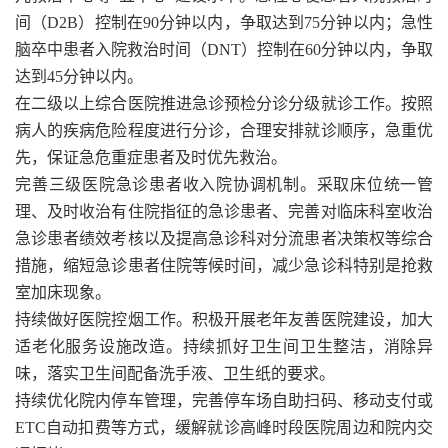
间（D2B）控制在90分钟以内，争取达到75分钟以内；急性
脑卒中患者入院救治时间（DNT）控制在60分钟以内，争取
达到45分钟以内。
在二级以上综合医院推进急诊预检分诊分级就诊工作。按照
病人的疾病危险程度进行分诊，合理安排就诊顺序，急重优
先，保证急危重症患者及时优先救治。
完善三级医院急诊患者收入院协调机制。采取床位统一管
理、及时收治有住院指征的急诊患者、完善对临床科室收治
急诊患者绩效考核以及提高急诊科对分流患者决策权等综合
措施，缩短急诊患者住院等候时间，减少急诊科特别是抢救
室加床现象。
持续做好医院控烟工作。积极开展老年友善医院建设，加大
适老化服务设施改造。持续抓好卫生间卫生整洁，消除异
味，落实卫生间配备洗手液、卫生纸的要求。
持续优化院内停车管理，完善停车场自助扫码、移动支付或
ETC自动扣费等方式，缓解就诊高峰时段医院周边和院内交