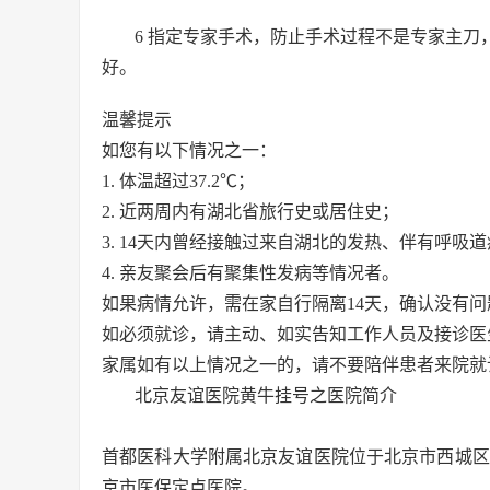
6 指定专家手术，防止手术过程不是专家主
好。
温馨提示
如您有以下情况之一：
1. 体温超过37.2℃；
2. 近两周内有湖北省旅行史或居住史；
3. 14天内曾经接触过来自湖北的发热、伴有呼吸
4. 亲友聚会后有聚集性发病等情况者。
如果病情允许，需在家自行隔离14天，确认没有
如必须就诊，请主动、如实告知工作人员及接诊医
家属如有以上情况之一的，请不要陪伴患者来院就
北京友谊医院黄牛挂号之医院简介
首都医科大学附属北京友谊医院位于北京市西城区永安
京市医保定点医院。