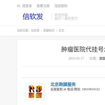
Hi, 请登录
我要注册
找回密码
欢迎光临
我们一直在努力
当前位置：
信软发
>
跑腿知识
>
正文
肿瘤医院代挂号
2023-03-17
分类：
跑
北京跑腿服务
at
长按复制
电话/微信: 18610816332