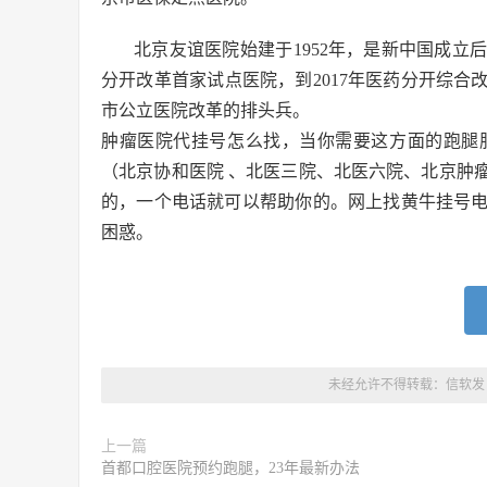
北京友谊医院始建于1952年，是新中国成立
分开改革首家试点医院，到2017年医药分开综合
市公立医院改革的排头兵。
肿瘤医院代挂号怎么找，当你需要这方面的跑腿
（北京协和医院 、北医三院、北医六院、北京肿
的，一个电话就可以帮助你的。网上找黄牛挂号
困惑。
未经允许不得转载：
信软发
上一篇
首都口腔医院预约跑腿，23年最新办法