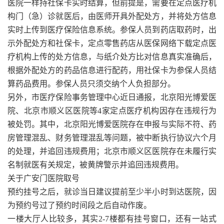
医院一样持社保卡实时结算，但前提是，需要在定点医疗机
构门（急）诊就医后，由医师开具外配处方，并将处方信息
实时上传到医疗保险信息系统。参保人员到药店取药时，出
示外配处方和社保卡，定点零售药店从医保网络下载定点医
疗机构上传的处方信息，与纸介处方比对信息真实准确后，
根据外配处方的药品信息进行配药，用社保卡为参保人员结
算药品费用。参保人员只须交纳个人负担部分。
另外，市医疗保险事务管理中心近日通报，北京阳光博爱医
院、北京市顺义区医院等4家定点医疗机构因存在违规行为
被处罚。其中，北京阳光博爱医院存在申报与实际不符、药
房管理混乱、财务管理混乱等问题，被中断执行协议六个月
的处理，并追回违规费用；北京市顺义区医院存在未履行实
名制就医有关规定，被黄牌警示并追回违规费用。
关于广安门医院取号
预约挂号之后，就诊当日建议提前至少半小时到达医院，因
为预约号过了预约时间段之后自动作废。
一楼大厅人比较多，其实2-7楼都有挂号窗口，还有一站式