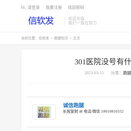
Hi, 请登录
我要注册
找回密码
欢迎光临
我们一直在努力
当前位置：
信软发
>
跑腿知识
>
正文
301医院没号有
2023-03-15
分类：
跑
诚信跑腿
at
长按复制
电话/微信:18610816332