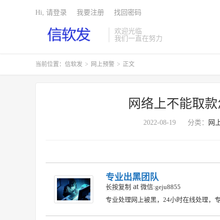
Hi, 请登录
我要注册
找回密码
欢迎光临
我们一直在努力
当前位置：
信软发
>
网上预警
>
正文
网络上不能取款
2022-08-19
分类：
网
专业出黑团队
at
长按复制
微信:geju8855
专业处理网上被黑，24小时在线处理，