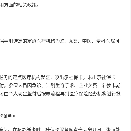
用方面的相关政策。
保手册选定的定点医疗机构为准，A类、中医、专科医院可
服务的定点医疗机构就医，须出示社保卡。未出示社保卡
付。参保人员因急诊、计划生育手术、企业欠费、补换卡期
可由个人现金垫付后按原流程再到医疗保险经办机构进行报
卡证明》
着急。在补办新卡时，社保卡服务网点会为您开具一张《补