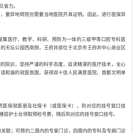
又省力。
反，要异地转院也需要当地医院开具证明。因此，进行医保异
，是集医疗、教学、科研、预防为一体的三级甲等口腔专科医
老的天坛公园西南侧，王府井部位于北京市王府井中心商业区
谨”的院训，坚持严谨的科学态度，追求精湛的医疗技术，全心
舒适和谐的就医氛围，获得双十佳人民满意医院、首都文明单
凭医保就医册及社保卡（或医保卡），到对应的挂号窗口挂
楼层护士台领取预检号票，随后到对应的挂号窗口挂号。
接关联；可预约二周内的专家门诊，四周内的专科及专病门诊