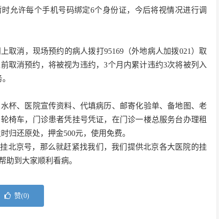
暂时允许每个手机号码绑定6个身份证，今后将视情况进行调
取消，现场预约的病人拨打95169（外地病人加拨021）取
前取消预约，将被视为违约，3个月内累计违约3次将被列入
务。
性水杯、医院宣传资料、代填病历、邮寄化验单、备地图、老
用轮椅车，门诊患者凭挂号凭证，在门诊一楼总服务台办理租
后及时归还原处，押金500元，使用免费。
要挂北京号，那么就赶紧找我们，我们提供北京各大医院的挂
帮助到大家顺利看病。
赞(
0
)