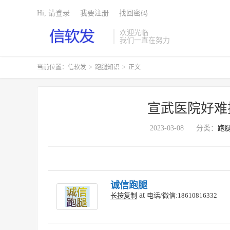
Hi, 请登录
我要注册
找回密码
欢迎光临
我们一直在努力
当前位置：
信软发
>
跑腿知识
>
正文
宣武医院好难
2023-03-08
分类：
跑
诚信跑腿
at
长按复制
电话/微信:18610816332