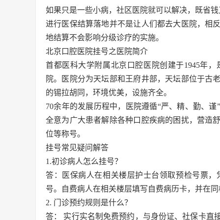
如果只是一些小病，社区医院就可以解决，既省钱
进行医保结算落地并不是让人们都去大医院，相
地结算不会影响分级诊疗的实施。
北京口腔医院挂号之医院简介
首都医科大学附属北京口腔医院创建于1945年
院。医院分为天坛部和王府井部，天坛部位于古
的锡拉胡同，环境优美，设施齐全。
70余年的发展历程中，医院遵循“严、精、勤、
全意为广大患者解除各种口腔疾病的困扰，营造
位等称号。
挂号常见疑问解答
1.初诊病人怎么挂号？
答：医保病人在相关楼层护士台领取预检号票，
号。自费病人在相关楼层填写自费病历卡，并在同
2. 门诊预约规则是什么？
答： 实行实名制免费预约，与身份证、社保卡直