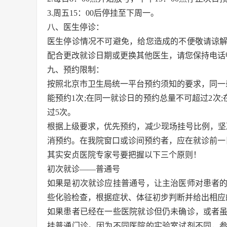
3.周五15：00后停挂至下周一。
八、医生停诊：
医生停诊情况不可避免，给您造成的不便敬请谅
配合更改就诊日期或更换其他医生，请您保持电话
九、预约限制：
按照北京市卫生局统一平台预约须知的要求，同一
能预约1次;在同一就诊日的预约总量不可超过2次
过5次。
根据上级要求，优先预约，减少现场挂号比例，坚
消预约。在我院窗口或诊间预约者，应在就诊前一
其实安贞医院专家号要把握以下三个原则！
初次就诊——普通号
如果是初次就诊应挂普通号，让主治医师对患者
些化验检查，根据症状、体征初步判断并给出相应
如果患者已经在一些医院就诊但仍未确诊，或者
挂普通门诊。因为不同医院的实验室试剂不同，