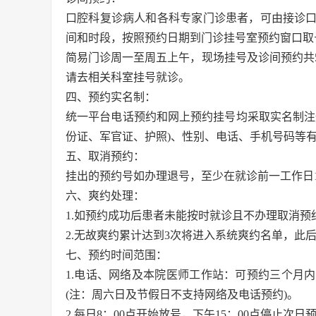
口腔科复诊病人和各科专家门诊患者，可由接诊
间和时段，按照预约日期到门诊挂号室预约窗口取
简易门诊周一至周五上午，现场挂号及诊间预约共
请去相关科室挂号就诊。
四、预约实名制：
统一平台电话预约和网上预约挂号均采取实名制注
份证、军官证、护照)、性别、电话、手机号码等
五、取消预约：
挂出的预约号如办理退号，至少在就诊前一工作日1
六、爽约处理：
1.如预约成功后患者未能按时就诊且不办理取消预
2.无故爽约累计达到3次将进入系统爽约名单，此
七、预约时间范围：
1.电话、网络及本院医师工作站：可预约三个月
(注：周六日及节假日不支持网络及电话预约)。
2.每日8：00点开始放号，下午15：00点停止次日