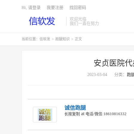
Hi, 请登录
我要注册
找回密码
欢迎光临
我们一直在努力
当前位置：
信软发
>
跑腿知识
>
正文
安贞医院代
2023-03-04
分类：
跑
诚信跑腿
at
长按复制
电话/微信:18610816332