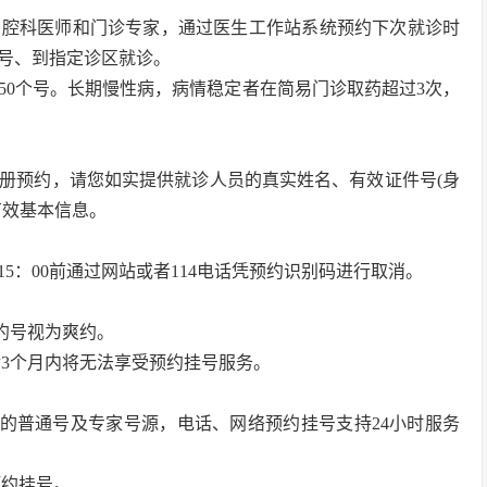
口腔科医师和门诊专家，通过医生工作站系统预约下次就诊时
号、到指定诊区就诊。
50个号。长期慢性病，病情稳定者在简易门诊取药超过3次，
册预约，请您如实提供就诊人员的真实姓名、有效证件号(身
有效基本信息。
5：00前通过网站或者114电话凭预约识别码进行取消。
约号视为爽约。
后3个月内将无法享受预约挂号服务。
内的普通号及专家号源，电话、网络预约挂号支持24小时服务
预约挂号。