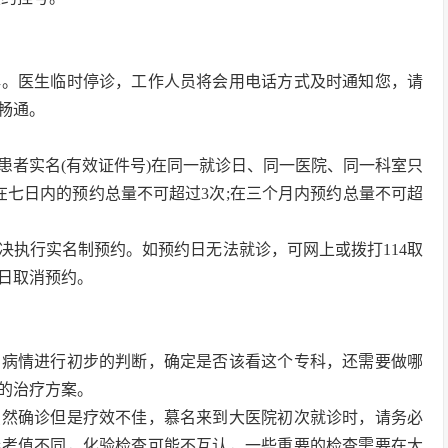
解。医生临时停诊，工作人员将会用电话方式及时通知您，请
畅通。
患者实名(有效证件号)在同一就诊日、同一医院、同一科室只
;在七日内的预约总量不可超过3次;在三个月内预约总量不可超
决执行实名制预约。如预约日无法就诊，可网上或拨打114取
日取消预约。
的病情进行初步的判断，确定是否该看这个专科，还需要做哪
的治疗方案。
虽然确诊但是疗效不佳，慕名来到大医院初次就诊时，请务必
参考值不同，化验检查可能不互认，一些重要的检查需要在大