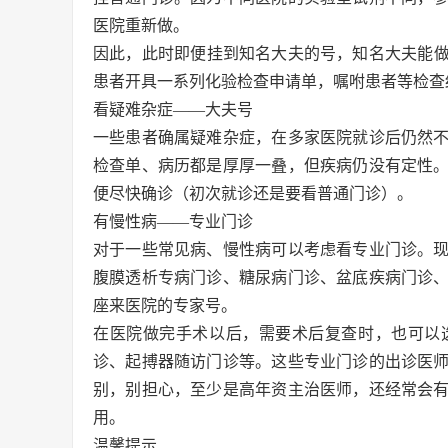
医院重新做。
因此，此时即便挂到知名大夫的号，知名大夫能
患者开具一系列化验检查申请单，嘱咐患者等检查
看疑难杂症——大夫号
一些患者确属疑难杂症，在多家医院就诊后仍然
检查单、病历都是厚厚一叠，但疾病仍没有定性
便尽快确诊（初次就诊还是要看普通门诊）。
有慢性病——专业门诊
对于一些常见病、慢性病可以考虑看专业门诊。
腹膜透析专病门诊、糖尿病门诊、盆底疾病门诊
座来医院的专家号。
在医院做完手术以后，需要术后复查时，也可以
诊、起搏器随访门诊等。这些专业门诊的出诊医
别，别担心，至少是高年资主治医师，还经常会
用。
温馨提示