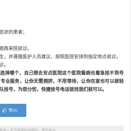
道症状的患者；
问题再来院就诊。
生，并遵循医护人员建议，按照医院安排到指定地点就诊。
诊。
道选择哪个，自己想去安贞医院这个医院看病也着急挂不到号
面专业服务，让你无需拥挤，不用等待，让你在家也可以就轻
队挂号，为您分忧，快捷挂号电话就找我们就可以。
赞(
0
)
软发
»
安贞医院代办预约，帮您省力