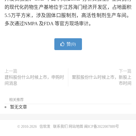
的现代化药物生产基地位于江苏海门经济开发区，占地面积
5.5万平方米，涉及固体口服制剂，高活性制剂生产车间。
多次通过NMPA 及FDA 等官方现场审计。
赞(
0
)
上一篇
下一篇
建科股份什么时候上市，申购时
聚胶股份什么时候上市，新股上
间消息
市时间
相关推荐
暂无文章
© 2010-2026
信软发
联系我们
网站地图
闽ICP备2022007889号