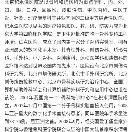
北京积水潭医院是以骨科和烧伤科为重点学科，内、外、
妇、 眼、口腔、耳鼻喉、皮肤性病、中医内科、中医正
骨、针灸、理疗康复科等并驾齐驱的三级甲等综合性医院。
积水潭医院以显著的医疗特色和医、教、研、防实力成为北
京大学第四临床医学院，是卫生部批准的唯一骨科专科工程
师培训试点医院，成立了国内第一家分子骨科实验室，拥有
亚洲最大的数字化手术室。其脊柱外科、创伤骨科、矫形骨
科、手外科、小儿骨科、骨肿瘤科、运动医学科和烧伤科的
医疗技术达到世界及国内领先水平。医院设有北京市创伤骨
科研究所、北京市烧伤研究所，北京市手外科研究所、北京
创伤烧伤抢救中心、北京市骨科疾病研究治疗中心，全国计
算机辅助外科学会和计算机辅助外科研究和应用中心也设在
该院。2001年我国第一个“骨科培训中心”在积水潭医院成
立，2007年12月中国第一个分子骨科实验室投入使用，2008
年亚洲最大的数字化手术室接待患者，同年医院年手术量达
到33176例，居亚洲之首。2008年9月，经英国爱丁堡皇家外
科学院与香港骨科医学院联合认证的中国大陆首家积水潭骨