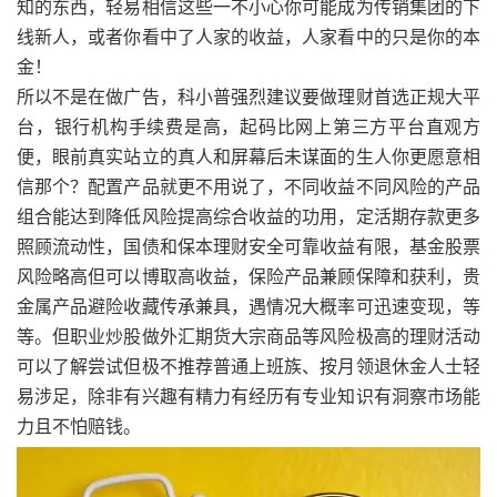
知的东西，轻易相信这些一不小心你可能成为传销集团的下
线新人，或者你看中了人家的收益，人家看中的只是你的本
金！
所以不是在做广告，科小普强烈建议要做理财首选正规大平
台，银行机构手续费是高，起码比网上第三方平台直观方
便，眼前真实站立的真人和屏幕后未谋面的生人你更愿意相
信那个？配置产品就更不用说了，不同收益不同风险的产品
组合能达到降低风险提高综合收益的功用，定活期存款更多
照顾流动性，国债和保本理财安全可靠收益有限，基金股票
风险略高但可以博取高收益，保险产品兼顾保障和获利，贵
金属产品避险收藏传承兼具，遇情况大概率可迅速变现，等
等。但职业炒股做外汇期货大宗商品等风险极高的理财活动
可以了解尝试但极不推荐普通上班族、按月领退休金人士轻
易涉足，除非有兴趣有精力有经历有专业知识有洞察市场能
力且不怕赔钱。